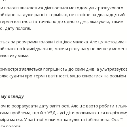
 пологів вважається діагностика методом ультразвукового
обхідно на дуже ранніх термінах, не пізніше за дванадцятий
ермін вагітності з точністю до одного дня, вказуючи, таким
о, дату пологів.
ться за розмірами голови і кінцівок малюка. Але ця методика 
 абсолютно індивідуально, маючи різну вагу не лише у момен
животику мами.
риместрі з'являється погрішність до семи днів, а ультразвуко
ляє судити про термін вагітності, якщо спиратися на розміри
ому огляду
очно розрахувати дату вагітності. Але це варто робити тільк
а сама проблема, що й з УЗД - усі діти розвиваються по-різном
ри матки. У вагітної жінки матка куляста і збільшена. Ось її
ту пологів.