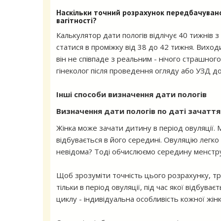
Наскільки точний розрахунок передбачуваної
вагітності?
Калькулятор дати пологів відлічує 40 тижнів з
статися в проміжку від 38 до 42 тижня. Вихо
він не співпаде з реальним - нічого страшног
гінеколог після проведення огляду або УЗД д
Інші способи визначення дати пологів
Визначення дати пологів по даті зачаття
Жінка може зачати дитину в період овуляції. 
відбувається в його середині. Овуляцію легк
невідома? Тоді обчислюємо середину менструал
Щоб зрозуміти точність цього розрахунку, т
тільки в період овуляції, під час якої відбува
циклу - індивідуальна особливість кожної жін