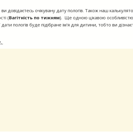
 ви довідаєтесь очікувану дату пологів. Також наш калькулят
сті (
Вагітність по тижням
). Ще одною цікавою особливіст
дати пологів буде підібране ім'я для дитини, тобто ви дізнає
у.