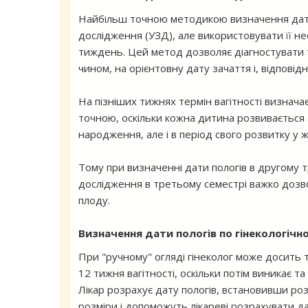
Найбільш точною методикою визначення дати
дослідження (УЗД), але використовувати її не
тиждень. Цей метод дозволяє діагностувати т
чином, на орієнтовну дату зачаття і, відповідн
На пізніших тижнях термін вагітності визначає
точною, оскільки кожна дитина розвивається
народження, але і в період свого розвитку у 
Тому при визначенні дати пологів в другому т
дослідження в третьому семестрі важко дозво
плоду.
Визначення дати пологів по гінекологічн
При "ручному" огляді гінеколог може досить т
12 тижня вагітності, оскільки потім виникає т
Лікар розрахує дату пологів, встановивши розмі
розміри і допоможуть лікареві розрахувати да