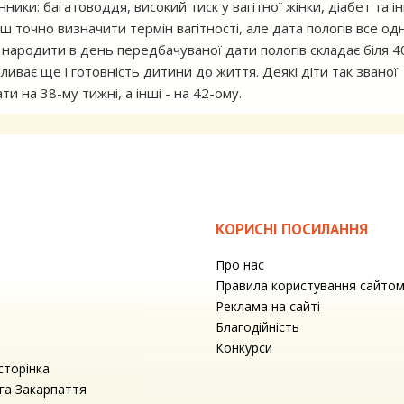
ники: багатоводдя, високий тиск у вагітної жінки, діабет та ін
точно визначити термін вагітності, але дата пологів все од
 народити в день передбачуваної дати пологів складає біля 4
пливає ще і готовність дитини до життя. Деякі діти так званої
и на 38-му тижні, а інші - на 42-ому.
КОРИСНІ ПОСИЛАННЯ
Про нас
Правила користування сайто
Реклама на сайті
Благодійність
Конкурси
сторінка
га Закарпаття