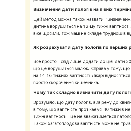
Визначення дати пологів на пізніх терміна
Цей метод можна також назвати: "Визначення
дитина ворушиться на 12-му тижні вагітності
вже щосили, тож мамі не складе труднощів в
Як розрахувати дату пологів по перших 
Все просто - слід лише додати до цієї дати 20
що це ворушиться малюк. Справа у тому, що 
на 14-16 тижнях вагітності. Лікарі відносятьс
просто скорочення кишечника.
Чому так складно визначити дату пологі
Зрозуміло, що дату пологів, вивірену до хвил
в тому, що вагітність протікає усі 40 тижнів 
тижні вагітності - це не вважатиметься патол
Також багатоплодова вагітність може не трива