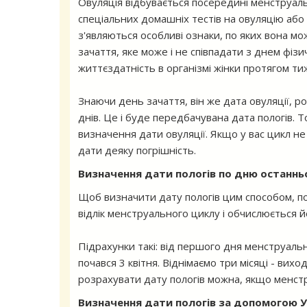
Овуляція відбувається посередині менструал
спеціальних домашніх тестів на овуляцію або
з'являються особливі ознаки, по яких вона мо
зачаття, яке може і не співпадати з днем фізи
життєздатність в організмі жінки протягом ти
Знаючи день зачаття, він же дата овуляції, р
днів. Це і буде передбачувана дата пологів. 
визначення дати овуляції. Якщо у вас цикл не 
дати деяку погрішність.
Визначення дати пологів по дню останньо
Щоб визначити дату пологів цим способом, по
відлік менструального циклу і обчислюється й
Підрахунки такі: від першого дня менструальн
почався 3 квітня. Віднімаємо три місяці - виход
розрахувати дату пологів можна, якщо менстр
Визначення дати пологів за допомогою 