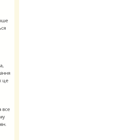
ерше
ься
а,
шіння
х це
а все
-му
ін.