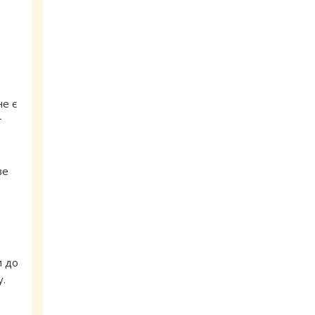
не є
т
ве
и до
у.