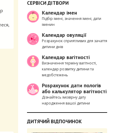
СЕРВІСИ ДІТВОРИ
ор
Календар імен
ю
Підбір імені, значення імені, дати
теся,
іменин
Календар овуляції
Розрахунок сприятливих для зачаття
дитини днів
Календар вагітності
Визначення терміну вагітності,
календар розвитку дитини та
медобстежень
Розрахунок дати пологів
або калькулятор вагітності
Дізнайтесь імовірну дату
народження вашої дитини
ДИТЯЧИЙ ВІДПОЧИНОК