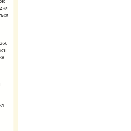
гою
 дня
ться
ю
 266
сті
оже
я
кл