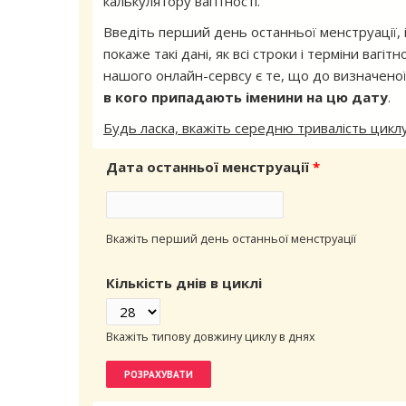
калькулятору вагітності.
Введіть перший день останньої менструації, і
покаже такі дані, як всі строки і терміни вагітно
нашого онлайн-сервсу є те, що до визначеної 
в кого припадають іменини на цю дату
.
Будь ласка, вкажіть середню тривалість цикл
Дата останньої менструації
*
Вкажіть перший день останньої менструації
Кількість днів в циклі
Вкажіть типову довжину циклу в днях