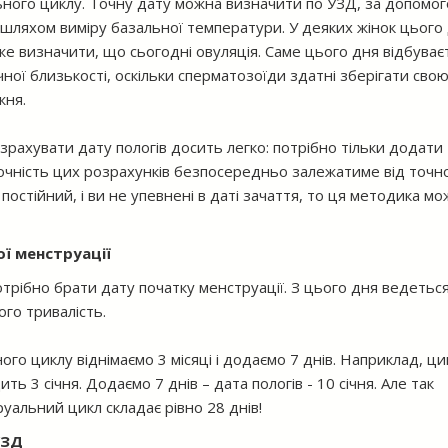
ьного циклу. Точну дату можна визначити по УЗД, за допомо
 шляхом виміру базальної температури. У деяких жінок цього
же визначити, що сьогодні овуляція. Саме цього дня відбуває
чної близькості, оскільки сперматозоїди здатні зберігати сво
жня.
озрахувати дату пологів досить легко: потрібно тільки додати
Точність цих розрахунків безпосередньо залежатиме від точно
постійний, і ви не упевнені в даті зачаття, то ця методика м
ї менструації
трібно брати дату початку менструації. З цього дня ведетьс
ого тривалість.
ого циклу віднімаємо 3 місяці і додаємо 7 днів. Наприклад, ци
ить 3 січня. Додаємо 7 днів – дата пологів - 10 січня. Але так
уальний цикл складає рівно 28 днів!
УЗД