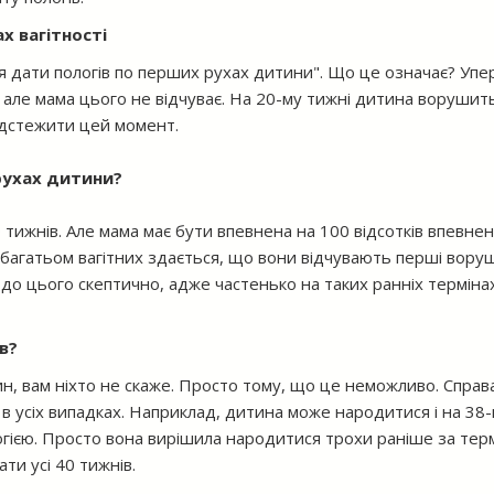
х вагітності
 дати пологів по перших рухах дитини". Що це означає? Уп
, але мама цього не відчуває. На 20-му тижні дитина ворушит
ідстежити цей момент.
рухах дитини?
 тижнів. Але мама має бути впевнена на 100 відсотків впевнен
багатьом вагітних здається, що вони відчувають перші вору
я до цього скептично, адже частенько на таких ранніх терміна
в?
ин, вам ніхто не скаже. Просто тому, що це неможливо. Справ
не в усіх випадках. Наприклад, дитина може народитися і на 38
огією. Просто вона вирішила народитися трохи раніше за терм
ти усі 40 тижнів.