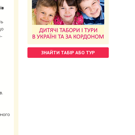
ів
ть
що
р-
ЗНАЙТИ ТАБІР АБО ТУР
в.
ьного