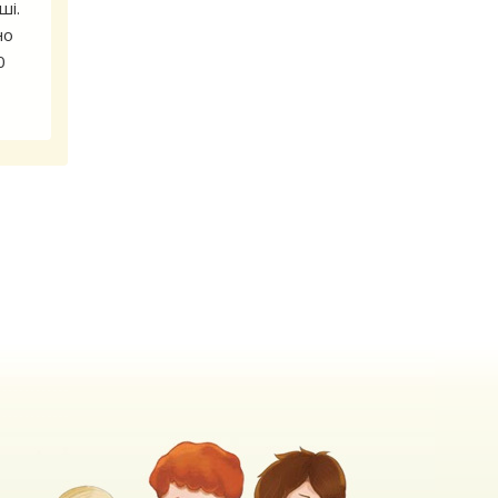
ші.
но
0
м