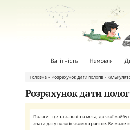
Вагітність
Немовля
Д
Ви є тут
Головна
» Розрахунок дати пологів - Калькулято
Розрахунок дати пологі
Пологи - це та заповітна мета, до якої майбут
знати дату пологів якомога раніше. Ви может