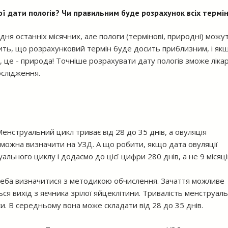
 дати пологів? Чи правильним буде розрахунок всіх термін
 дня останніх місячних, але пологи (термінові, природні) можу
дить, що розрахунковий термін буде досить приблизним, і як
о, це - природа! Точніше розрахувати дату пологів зможе ліка
ослідження.
Менструальний цикл триває від 28 до 35 днів, а овуляція
о можна визначити на УЗД. А що робити, якщо дата овуляції
ьного циклу і додаємо до цієї цифри 280 днів, а не 9 місяці
реба визначитися з методикою обчислення. Зачаття можливе
ється вихід з яєчника зрілої яйцеклітини. Тривалість менструал
ки. В середньому вона може складати від 28 до 35 днів.