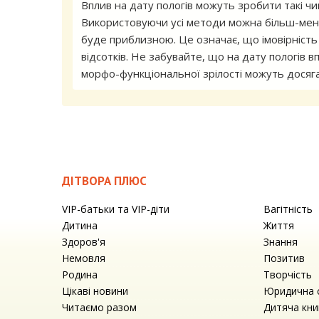
Вплив на дату пологів можуть зробити такі чин
Використовуючи усі методи можна більш-менш 
буде приблизною. Це означає, що імовірність
відсотків. Не забувайте, що на дату пологів в
морфо-функціональної зрілості можуть досягат
ДІТВОРА ПЛЮС
VIP-батьки та VIP-діти
Вагітність
Дитина
Життя
Здоров'я
Знання
Немовля
Позитив
Родина
Творчість
Цікаві новини
Юридична 
Читаємо разом
Дитяча кни