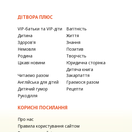
ДІТВОРА ПЛЮС
VIP-батьки та VIP-діти
Вагітність
Дитина
Життя
Здоров'я
Знання
Немовля
Позитив
Родина
Творчість
Цікаві новини
Юридична сторінка
Дитяча книга
Читаємо разом
Закарпаття
Англійська для дітей
Граємося разом
Дитячий гумор
Рецепти
Рукоділля
КОРИСНІ ПОСИЛАННЯ
Про нас
Правила користування сайтом