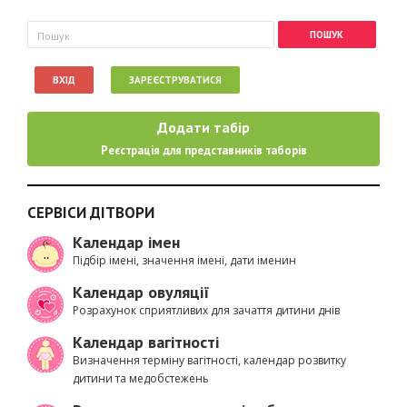
Пошукова форма
Пошук
ВХІД
ЗАРЕЄСТРУВАТИСЯ
Додати табір
Реєстрація для представників таборів
СЕРВІСИ ДІТВОРИ
Календар імен
Підбір імені, значення імені, дати іменин
Календар овуляції
Розрахунок сприятливих для зачаття дитини днів
Календар вагітності
Визначення терміну вагітності, календар розвитку
дитини та медобстежень