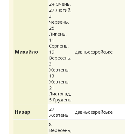
24 Січень
,
27 Лютий
,
3
Червень
,
25
Липень
,
11
Серпень
,
Михайло
19
давньоєврейське
Вересень
,
3
Жовтень
,
13
Жовтень
,
21
Листопад
,
5 Грудень
27
Назар
давньоєврейське
Жовтень
8
Вересень
,