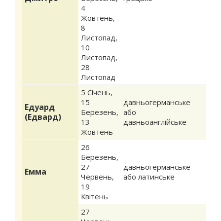
4
Жовтень
,
8
Листопад
,
10
Листопад
,
28
Листопад
5 Січень
,
15
давньогерманське
Едуард
Березень
,
або
(Едвард)
13
давньоанглійське
Жовтень
26
Березень
,
27
давньогерманське
Емма
Червень
,
або латинське
19
Квітень
27