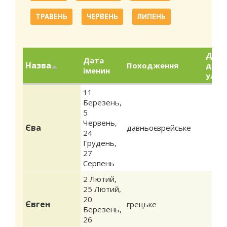
ТРАВЕНЬ
ЧЕРВЕНЬ
ЛИПЕНЬ
Дод
Дата
Назва
Походження
до
іменин
улюб
11
Березень
,
5
Червень
,
Єва
давньоєврейське
24
Грудень
,
27
Серпень
2 Лютий
,
25 Лютий
,
20
Євген
грецьке
Березень
,
26