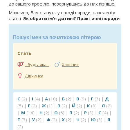
до вашого профілю, повернувшись до них пізніше.
Можливо, Вам стануть у нагоді поради, наведені у
статті
Як обрати ім'я дитині? Практичні поради
.
Пошук імен за початковою літерою
Стать
- будь-яка -
Хлопчик
Дівчинка
Є
(2)
|
І
(4)
|
А
(10)
|
Б
(2)
|
В
(9)
|
Г
(3)
|
Д
(5)
|
Е
(2)
|
Ж
(1)
|
З
(2)
|
Й
(2)
|
К
(8)
|
Л
(2)
|
М
(14)
|
Н
(2)
|
О
(6)
|
П
(2)
|
Р
(3)
|
С
(4)
|
Т
(3)
|
У
(2)
|
Ф
(2)
|
Х
(2)
|
Ч
(2)
|
Ю
(3)
|
Я
(2)