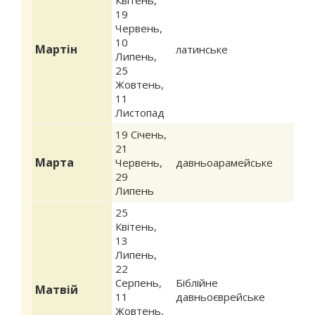
19
Червень
,
10
Мартін
латинське
Липень
,
25
Жовтень
,
11
Листопад
19 Січень
,
21
Марта
Червень
,
давньоарамейське
29
Липень
25
Квітень
,
13
Липень
,
22
Серпень
,
Біблійне
Матвій
11
давньоєврейське
Жовтень
,