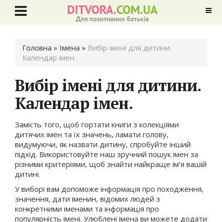
Ви є тут
Головна
» Імена »
Вибір імені для дитини.
Календар імен.
Вибір імені для дитини.
Календар імен.
Замість того, щоб гортати книги з колекціями
дитячих імен та їх значень, ламати голову,
видумуючи, як назвати дитину, спробуйте інший
підхід. Використовуйте наш зручний пошук імен за
різними критеріями, щоб знайти найкраще ім’я вашій
дитині.
У виборі вам допоможе інформація про походження,
значення, дати іменин, відомих людей з
конкретними іменами та інформація про
популярність імені. Улюблені імена ви можете додати