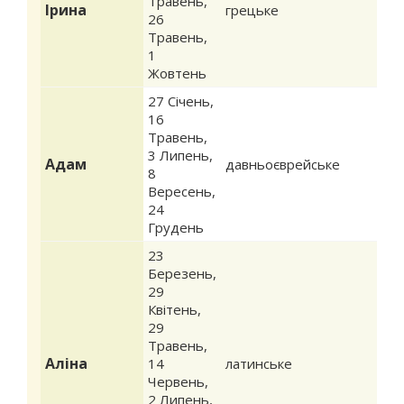
Травень
,
Ірина
грецьке
26
Травень
,
1
Жовтень
27 Січень
,
16
Травень
,
3 Липень
,
Адам
давньоєврейське
8
Вересень
,
24
Грудень
23
Березень
,
29
Квітень
,
29
Травень
,
Аліна
14
латинське
Червень
,
2 Липень
,