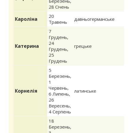
Березень
,
28 Січень
20
Кароліна
давньогерманське
Травень
7
Грудень
,
24
Катерина
грецьке
Грудень
,
25
Грудень
5
Березень
,
1
Червень
,
Корнелія
латинське
6 Липень
,
26
Вересень
,
4 Серпень
18
Березень
,
3