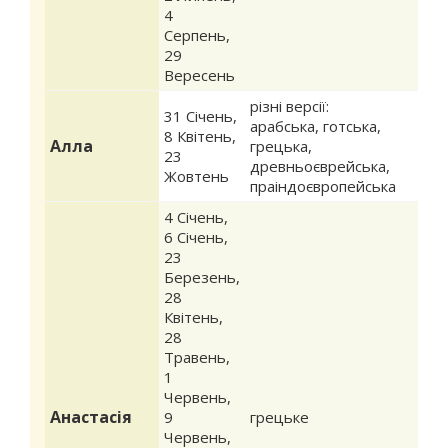
4
Серпень
,
29
Вересень
різні версії:
31 Січень
,
арабська, готська,
8 Квітень
,
Алла
грецька,
23
древньоєврейська,
Жовтень
праіндоєвропейська
4 Січень
,
6 Січень
,
23
Березень
,
28
Квітень
,
28
Травень
,
1
Червень
,
Анастасія
9
грецьке
Червень
,