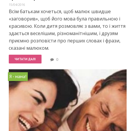
15/04/2016
Всім батькам хочеться, щоб малюк швидше
«заговорив», щоб його мова була правильною і
красивою. Коли дитя розмовляє з вами, то і життя
здається веселішим, різноманітнішим, і друзям
приємно розповісти про перших словах і фрази,
сказані малюком.
ЧИТАТИ ДАЛІ
0
Я - мама!