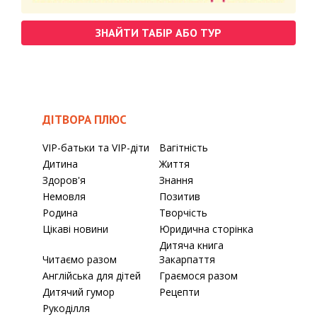
ЗНАЙТИ ТАБІР АБО ТУР
ДІТВОРА ПЛЮС
VIP-батьки та VIP-діти
Вагітність
Дитина
Життя
Здоров'я
Знання
Немовля
Позитив
Родина
Творчість
Цікаві новини
Юридична сторінка
Дитяча книга
Читаємо разом
Закарпаття
Англійська для дітей
Граємося разом
Дитячий гумор
Рецепти
Рукоділля