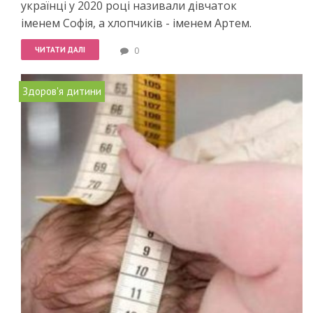
українці у 2020 році називали дівчаток
іменем
Софія
, а хлопчиків - іменем
Артем
.
ЧИТАТИ ДАЛІ
0
Здоров'я дитини