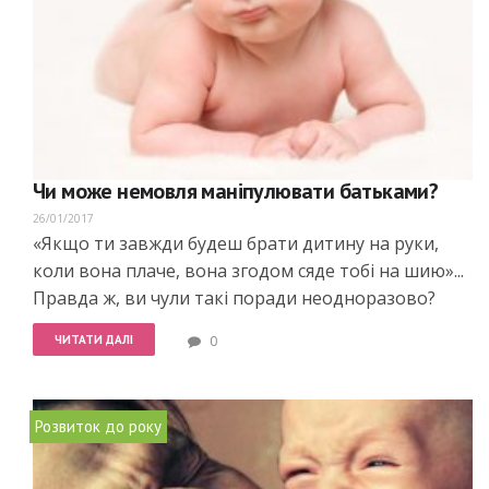
Чи може немовля маніпулювати батьками?
26/01/2017
«Якщо ти завжди будеш брати дитину на руки,
коли вона плаче, вона згодом сяде тобі на шию»...
Правда ж, ви чули такі поради неодноразово?
ЧИТАТИ ДАЛІ
0
Розвиток до року