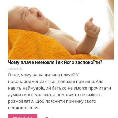
Чому плаче немовля і як його заспокоїти?
03/03/2013
Отже, чому ваша дитина плаче? У
новонароджених є свої поважні причини. Але
навіть наймудріший батько не зможе прочитати
думки свого малюка, а немовлята не вміють
розмовляти, щоб пояснити причину свого
невдоволення.
ЧИТАТИ ДАЛІ