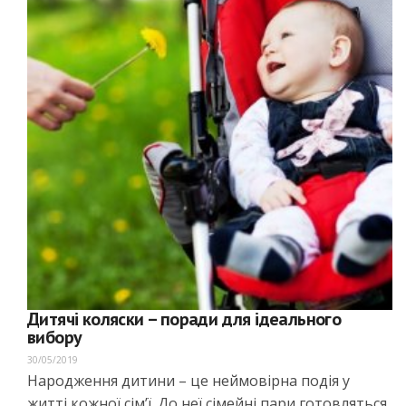
Дитячі коляски – поради для ідеального
вибору
30/05/2019
Народження дитини – це неймовірна подія у
житті кожної сім’ї. До неї сімейні пари готовляться