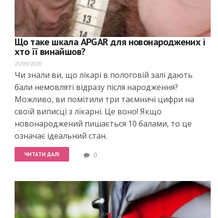
Що таке шкала APGAR для новонароджених і
хто її винайшов?
25/09/2020
Чи знали ви, що лікарі в пологовій залі дають
бали немовляті відразу після народження?
Можливо, ви помітили три таємничі цифри на
своїй виписці з лікарні. Це воно! Якщо
новонароджений пишається 10 балами, то це
означає ідеальний стан.
ЧИТАТИ ДАЛІ
0