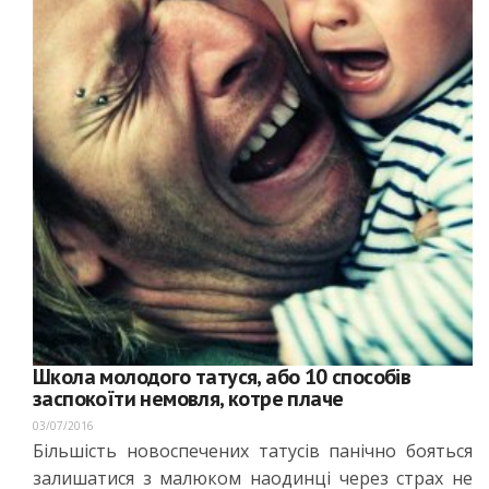
Школа молодого татуся, або 10 способів
заспокоїти немовля, котре плаче
03/07/2016
Більшість новоспечених татусів панічно бояться
залишатися з малюком наодинці через страх не