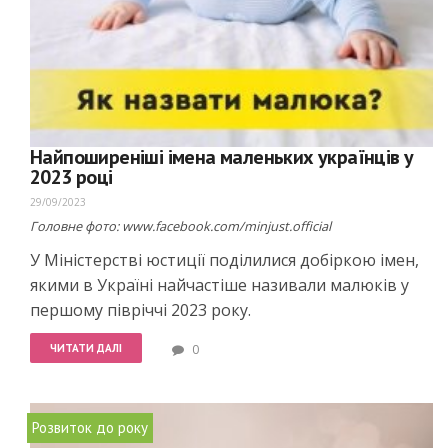
Найпоширеніші імена маленьких українців у
2023 році
29/09/2023
Головне фото:
www.facebook.com/minjust.official
У Міністерстві юстиції поділилися добіркою імен,
якими в Україні найчастіше називали малюків у
першому півріччі 2023 року.
ЧИТАТИ ДАЛІ
0
Розвиток до року