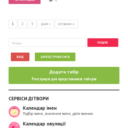
0
Сторінки
1
2
3
далі ›
остання »
Пошукова форма
Пошук
ВХІД
ЗАРЕЄСТРУВАТИСЯ
Додати табір
Реєстрація для представників таборів
СЕРВІСИ ДІТВОРИ
Календар імен
Підбір імені, значення імені, дати іменин
Календар овуляції