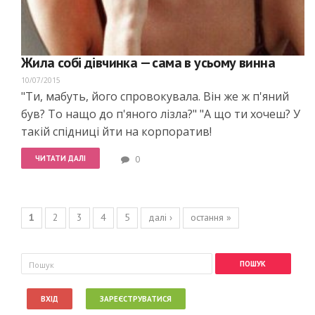
Жила собі дівчинка — сама в усьому винна
10/07/2015
"Ти, мабуть, його спровокувала. Він же ж п'яний
був? То нащо до п'яного лізла?" "А що ти хочеш? У
такій спідниці йти на корпоратив!
ЧИТАТИ ДАЛІ
0
Сторінки
1
2
3
4
5
далі ›
остання »
Пошукова форма
Пошук
ВХІД
ЗАРЕЄСТРУВАТИСЯ