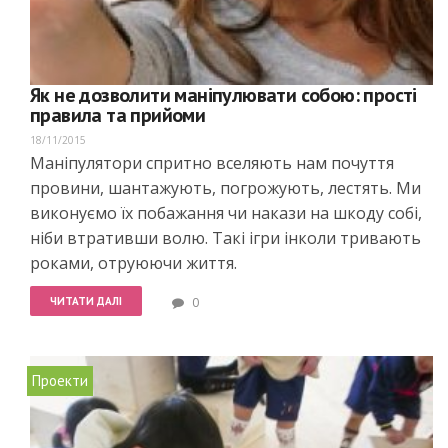
Як не дозволити маніпулювати собою: прості
правила та прийоми
18/11/2015
Маніпулятори спритно вселяють нам почуття
провини, шантажують, погрожують, лестять. Ми
виконуємо їх побажання чи накази на шкоду собі,
ніби втративши волю. Такі ігри інколи тривають
роками, отруюючи життя.
ЧИТАТИ ДАЛІ
0
Проекти