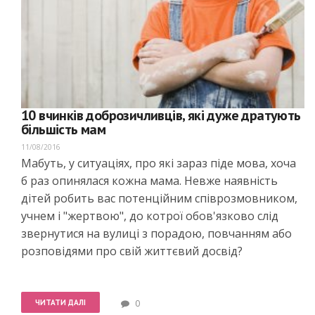
10 вчинків доброзичливців, які дуже дратують
більшість мам
11/08/2016
Мабуть, у ситуаціях, про які зараз піде мова, хоча
б раз опинялася кожна мама. Невже наявність
дітей робить вас потенційним співрозмовником,
учнем і "жертвою", до котрої обов'язково слід
звернутися на вулиці з порадою, повчанням або
розповідями про свій життєвий досвід?
ЧИТАТИ ДАЛІ
0