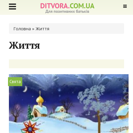
Ви є тут
Головна
» Життя
Життя
Свята