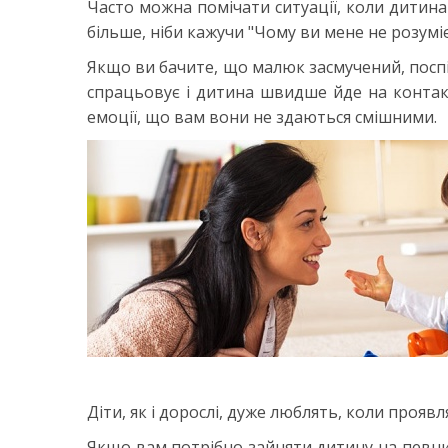
Часто можна помічати ситуації, коли дитина
більше, ніби кажучи "Чому ви мене не розумі
Якщо ви бачите, що малюк засмучений, поспів
спрацьовує і дитина швидше йде на контакт
емоції, що вам вони не здаються смішними.
Діти, як і дорослі, дуже люблять, коли проявл
Якщо вам потрібно зайняти дитину на певни