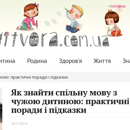
ГОЛОВНА
итина
Родина
Здоров'я
Життя
Зн
ою: практичні поради і підказки
Як знайти спільну мову з
чужою дитиною: практичні
поради і підказки
10/11/2016