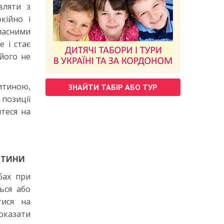
вляти з
кійно і
ласними
 і стає
 його не
итиною,
ЗНАЙТИ ТАБІР АБО ТУР
позиції
йтеся на
ДИТИНИ
бах при
ься або
тися на
оказати