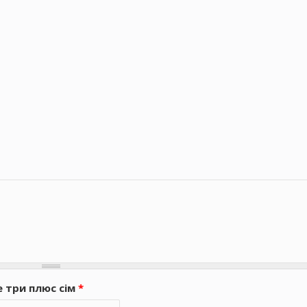
е три плюс сім
*