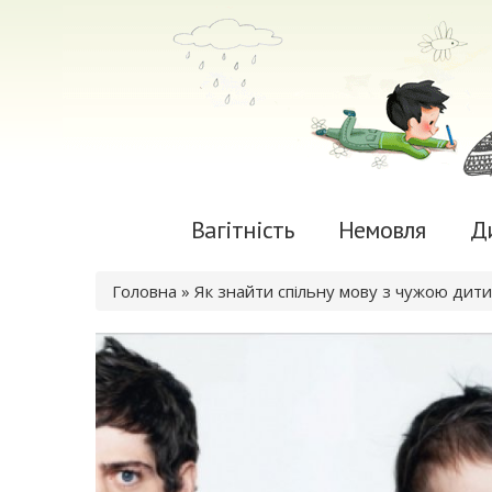
Вагітність
Немовля
Д
Ви є тут
Головна
» Як знайти спільну мову з чужою дитин