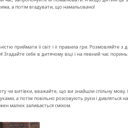
има, а потім вгадувати, що намальовано!
істю приймати її світ і її правила гри. Розмовляйте з
ри! Згадайте себе в дитячому віці і на певний час порин
арту чи витівки, вважайте, що ви знайшли спільну мову.
уками, а потім повільно розсовують руки і дивляться н
жен малюк заливається сміхом.