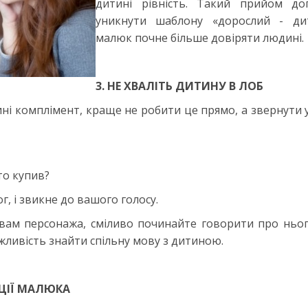
дитині рівність. Такий прийом до
уникнути шаблону «дорослий - ди
малюк почне більше довіряти людині.
3. НЕ ХВАЛІТЬ ДИТИНУ В ЛОБ
ні комплімент, краще не робити це прямо, а звернути 
то купив?
 і звикне до вашого голосу.
вам персонажа, сміливо починайте говорити про ньог
жливість знайти спільну мову з дитиною.
ЦІЇ МАЛЮКА