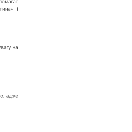
помагає
тина» і
увагу на
о, адже