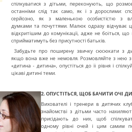
спілкуватися з дітьми, переконують, що розмо
останніми слід так само, як і з дорослими: спо
серйозно, як з маленькою особистістю з в
думками та почуттями. Малюк одразу відчуває це
відкритішим до комунікації, адже не боїться, що
сприйматимуть без присутності батьків.
Забудьте про поширену звичку сюсюкати з д
якщо вона вже не немовля. Розмовляйте з нею з 
«дитина - дитина», опустіться до її рівня і спілку
цікаві дитині теми.
2. ОПУСТІТЬСЯ, ЩОБ БАЧИТИ ОЧІ 
Вихователі і тренери в дитячих клу
знайомстві з дітьми часто нахиляют
присідають до них, щоб спілкува
одному рівні очей і цим самим п