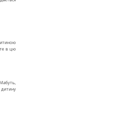
 дитиною
ьте в цю
 Мабуть,
а дитину