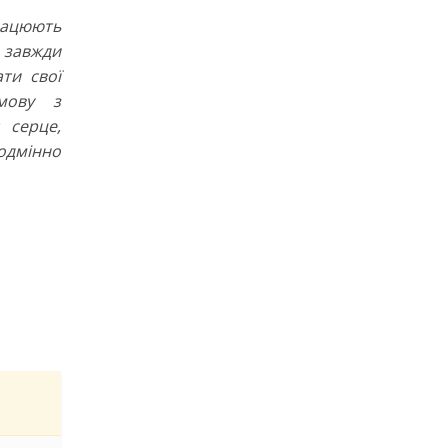
рацюють
завжди
ти свої
мову з
 серце,
еодмінно