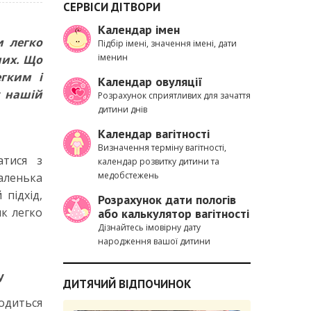
СЕРВІСИ ДІТВОРИ
Календар імен
и легко
Підбір імені, значення імені, дати
іменин
мих. Що
гким і
Календар овуляції
у нашій
Розрахунок сприятливих для зачаття
дитини днів
Календар вагітності
Визначення терміну вагітності,
атися з
календар розвитку дитини та
медобстежень
маленька
 підхід,
Розрахунок дати пологів
як легко
або калькулятор вагітності
Дізнайтесь імовірну дату
народження вашої дитини
У
ДИТЯЧИЙ ВІДПОЧИНОК
одиться