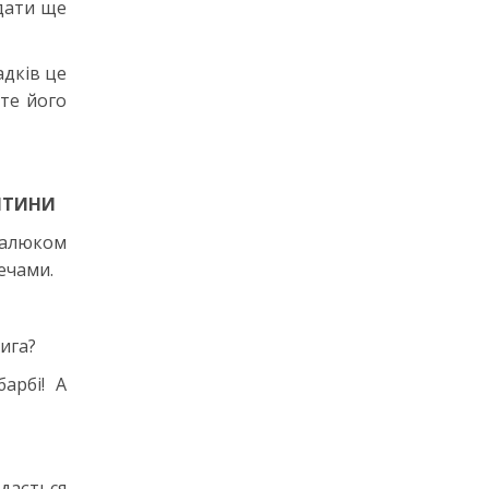
идати ще
адків це
те його
ДИТИНИ
малюком
ечами.
ига?
арбі! А
здається