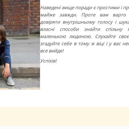
Наведені вище поради є простими і п
майже завжди. Проте вам варто 
довіряти внутрішньому голосу і шука
власні способи знайти спільну 
маленькою людиною. Слухайте своє
згадуйте себе в тому ж віці і у вас н
все вийде!
Успіхів!