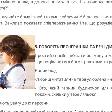
 смішно впала, а дорослі посміхаються, і та починає р
єте?"
чувайте йому і зробіть сумне обличчя. У більшості вип
. Важливо показати співпереживання і те, що розуміє
5. ГОВОРІТЬ ПРО ІГРАШКИ ТА РЕЧІ 
Простий спосіб зав'язати розмову з 
- це поцікавитися його іграшками та р
Наприклад:
-Любиш читати? Яка твоя улюблена кн
- Ого, який гарний будиночок для б
покажи, скільки у тебе ляльок?
яють увагу до їх персони.
й час, запропонуйте їй помалювати. А якщо дитині це 