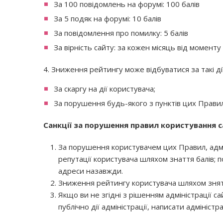
За 100 повідомлень на форумі: 100 балів
За 5 подяк на форумі: 10 балів
За повідомлення про помилку: 5 балів
За вірність сайту: за кожен місяць від моменту 
4. Зниження рейтингу може відбуватися за такі д
За скаргу на дії користувача;
За порушення будь-якого з пунктів цих Правил
Санкції за порушення правил користування
За порушення користувачем цих Правил, адміні
репутації користувача шляхом знаття балів; 
адреси назавжди.
Зниження рейтингу користувача шляхом знятт
Якщо ви не згідні з рішенням адміністрації с
публічно дії адміністрації, написати адмініс