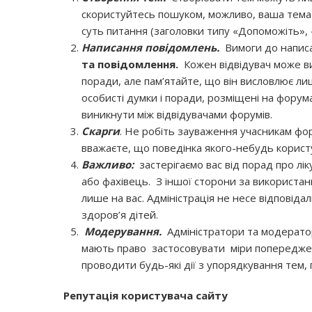
скористуйтесь пошуком, можливо, ваша тема
суть питання (заголовки типу «Допоможіть»,
Написання повідомлень.
Вимоги до написа
та повідомлення.
Кожен відвідувач може ви
поради, але пам’ятайте, що він висловлює лиш
особисті думки і поради, розміщені на форумах
виникнути між відвідувачами форумів.
Скарги
. Не робіть зауваження учасникам фор
вважаєте, що поведінка якого-небудь корист
Важливо:
застерігаємо вас від порад про лі
або фахівець. З іншої сторони за використан
лише на вас. Адміністрація не несе відповід
здоров’я дітей.
Модерування.
Адміністратори та модератор
мають право застосовувати міри попередже
проводити будь-які дії з упорядкування тем, п
Репутація користувача сайту