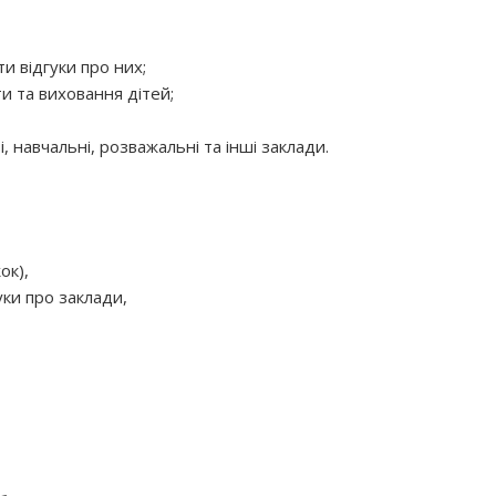
и відгуки про них;
ти та виховання дітей;
, навчальні, розважальні та інші заклади.
ок),
уки про заклади,