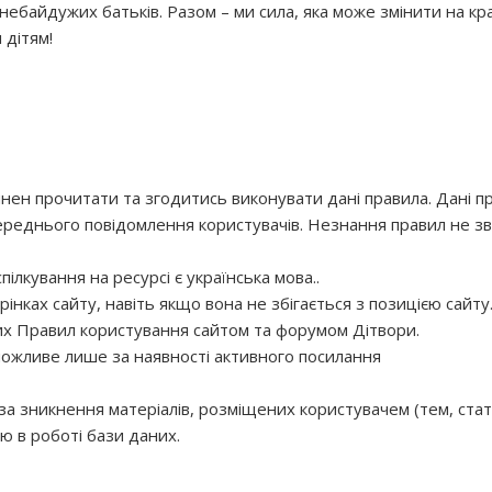
небайдужих батьків. Разом – ми сила, яка може змінити на к
 дітям!
ен прочитати та згодитись виконувати дані правила. Дані п
ереднього повідомлення користувачів. Незнання правил не зв
ілкування на ресурсі є українська мова..
рінках сайту, навіть якщо вона не збігається з позицією сайт
х Правил користування сайтом та форумом Дітвори.
 можливе лише за наявності активного посилання
 за зникнення матеріалів, розміщених користувачем (тем, стат
ою в роботі бази даних.