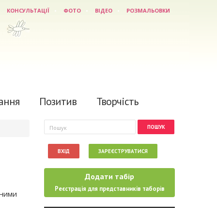
КОНСУЛЬТАЦІЇ
ФОТО
ВІДЕО
РОЗМАЛЬОВКИ
ання
Позитив
Творчість
Пошукова форма
Пошук
ВХІД
ЗАРЕЄСТРУВАТИСЯ
Додати табір
Реєстрація для представників таборів
шними