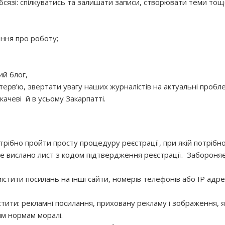
сязі: спілкуватись та залишати записи, створювати теми тощ
ння про роботу;
ий блог,
терв’ю, звертати увагу наших журналістів на актуальні пробл
качеві й в усьому Закарпатті.
рібно пройти просту процедуру реєстрації, при якій потрібн
де вислано лист з кодом підтвердження реєстрації. Забороня
містити посилань на інші сайти, номерів телефонів або IP адре
тити: рекламні посилання, приховану рекламу і зображення, я
м нормам моралі.