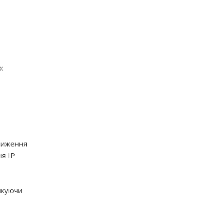
:
зниження
ня IP
тикуючи