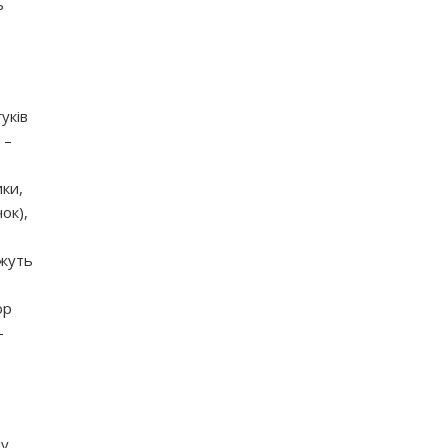
ь
уків
 –
ики,
ок),
ожуть
ор
–
у,