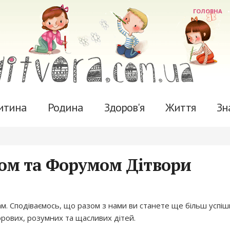
ГОЛОВНА
итина
Родина
Здоров'я
Життя
Зн
том та Форумом Дітвори
ам. Сподіваємось, що разом з нами ви станете ще більш успі
орових, розумних та щасливих дітей.