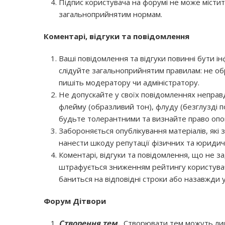
Підпис користувача на форумі не може містит
загальноприйнятим нормам.
Коментарі, відгуки та повідомлення
Ваші повідомлення та відгуки повинні бути і
слідуйте загальноприйнятим правилам: не об
пишіть модератору чи адміністратору.
Не допускайте у своїх повідомленнях неправд
флейму (образливий тон), флуду (безглузді п
будьте толерантними та визнайте право опон
Забороняється опублікування матеріалів, які 
нанести шкоду репутації фізичних та юридич
Коментарі, відгуки та повідомлення, що не
штрафується зниженням рейтингу користувач
баниться на відповідні строки або назавжди 
Форум
Дітвори
Створення тем.
Створювати тем можуть лише