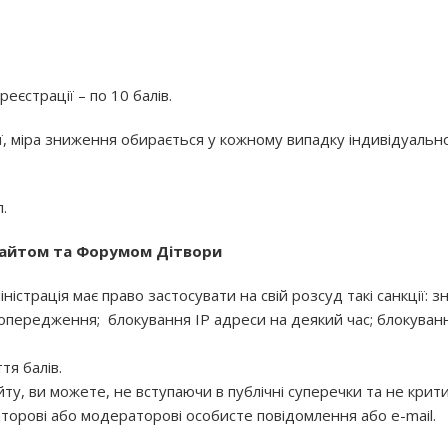
реєстрації – по 10 балів.
ії, міра зниження обирається у кожному випадку індивідуально
.
 сайтом та Форумом Дітвори
страція має право застосувати на свій розсуд такі санкції: 
попередження; блокування IP адреси на деякий час; блокуван
я балів.
айту, ви можете, не вступаючи в публічні суперечки та не кри
траторові або модераторові особисте повідомлення або e-mail.