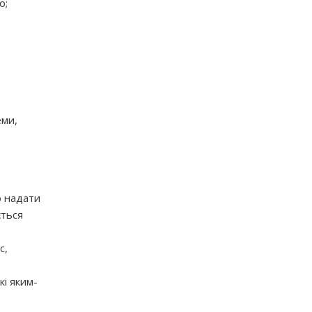
о;
еми,
о надати
ється
с,
кі яким-