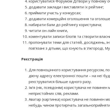
користуватися Форумом Дітвори у повному об
додавати заклади і виставляти їх рейтинг;
приймати участь у конкурсах;
додавати комерційні оголошення та оголоше
набирати бали до рейтингу користувача;
читати он-лайн книги,
коментувати записи блогів та створити власн
пропонувати теми для статей, досліджень, ін
пов’язані з дітьми, що існують в Ужгороді, Му
Реєстрація
Для повноцінного користування ресурсом, пот
діючу адресу електронної пошти – на неї бу
реєструватися більше одного разу.
Ім’я (нік, псевдонім) користувача не повинен 
непристойних слів, реклами.
Аватар (картинка) користувача не повинен міс
небудь чином протирічать загальноприйняти