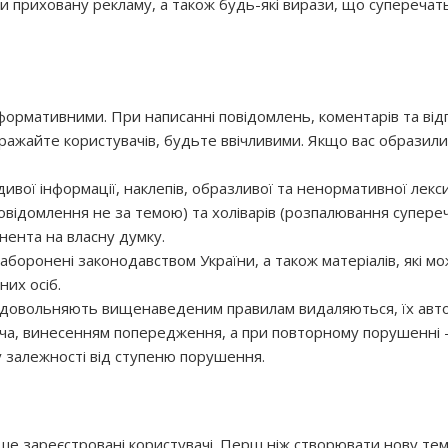
и приховану рекламу, а також будь-які вирази, що суперечат
нформативними. При написанні повідомлень, коментарів та відг
ражайте користувачів, будьте ввічливими. Якщо вас образили
ивої інформації, наклепів, образливої та ненормативної лекс
овідомлення не за темою) та холіварів (розпалювання супереч
ента на власну думку.
заборонені законодавством України, а також матеріалів, які м
них осіб.
 задовольняють вищенаведеним правилам видаляються, їх авт
а, винесенням попередження, а при повторному порушенні 
у залежності від ступеню порушення.
 зареєстровані користувачі. Перш ніж створювати нову тем