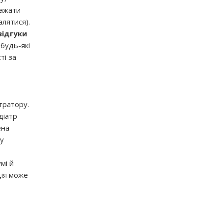
ражати
лятися).
відгуки
будь-які
ті за
тратору.
діатр
ена
ду
мі й
ція може