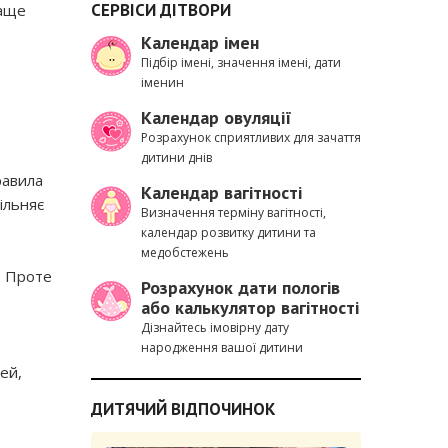
СЕРВІСИ ДІТВОРИ
раще
Календар імен
Підбір імені, значення імені, дати
іменин
Календар овуляції
Розрахунок сприятливих для зачаття
дитини днів
равила
Календар вагітності
ільняє
Визначення терміну вагітності,
календар розвитку дитини та
медобстежень
у. Проте
Розрахунок дати пологів
або калькулятор вагітності
Дізнайтесь імовірну дату
народження вашої дитини
ей,
ДИТЯЧИЙ ВІДПОЧИНОК