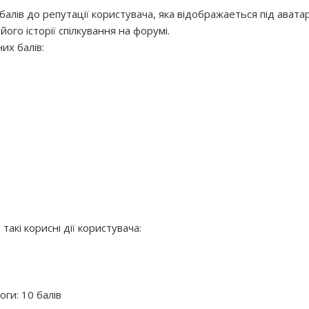
балів до репутації користувача, яка відображаеться під авата
ого історії спілкування на форумі.
их балів:
такі корисні дії користувача:
оги: 10 балів