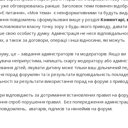
 уже обговорювалась раніше. Заголовок теми повинен відоб
 «Є питання», «Моя тема» є неінформативними та будуть вида
ння повідомлень сформульовані вище у розділі
Коментарі, 
словлювати власну точку зору з будь-якого приводу, давати 
е свою особисту думку. Адміністрація не несе відповідальнос
, а також за договори, операції і інші відносини, які можуть
уму, це – завдання адміністраторів та модераторів. Якщо ви
увача неприпустима, напишіть скаргу модератору або адмініс
кування дітей, лікувати дитину може тільки ваш дільничний пе
ня порад форумлян та їх результати відповідальність поклад
альності за результати використання порад на форумі з приво
и відповідають за дотримання встановлених правил на фору
ння спроб порушення правил. Без попередження адміністра
овідомлень, аватарів, підписів та нікнеймів на форумі.