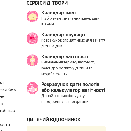
СЕРВІСИ ДІТВОРИ
Календар імен
Підбір імені, значення імені, дати
іменин
Календар овуляції
Розрахунок сприятливих для зачаття
дитини днів
Календар вагітності
Визначення терміну вагітності,
календар розвитку дитини та
медобстежень
ал
Розрахунок дати пологів
очки без
або калькулятор вагітності
(не
Дізнайтесь імовірну дату
народження вашої дитини
 в
тоб пар
ДИТЯЧИЙ ВІДПОЧИНОК
раста