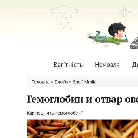
Вагітність
Немовля
Д
Ви є тут
Головна
»
Блоґи
»
блоґ Mmila
Гемоглобин и отвар ов
Как поднять гемоглобин?