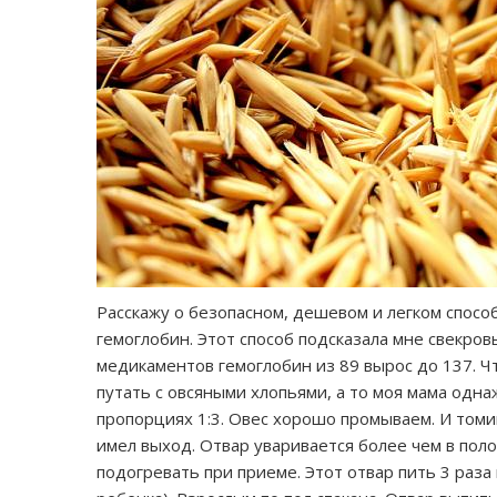
Расскажу о безопасном, дешевом и легком способ
гемоглобин. Этот способ подсказала мне свекровь
медикаментов гемоглобин из 89 вырос до 137. Чт
путать с овсяными хлопьями, а то моя мама одна
пропорциях 1:3. Овес хорошо промываем. И томим
имел выход. Отвар уваривается более чем в поло
подогревать при приеме. Этот отвар пить 3 раза 