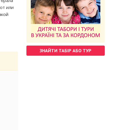
 брала
пот или
акой
ЗНАЙТИ ТАБІР АБО ТУР