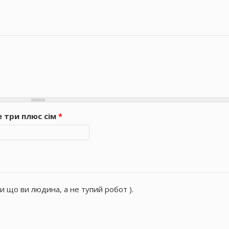
е три плюс сім
*
и що ви людина, а не тупий робот ).