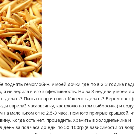
е поднять гемоглобин. У моей дочки где-то в 2-3 годика пад
, я не верила в его эффективность. Но за 3 недели у моей д
о делать? Пить отвар из овса. Как его сделать? Берем овес 
жды варила3 часаовсянку, кастрюлю потом выбросила) и воду
 на маленьком огне 2,5-3 часа, немного прикрыв крышкой, ч
вину. Когда остынет, процедить. Хранить в холодильнике и
в день за пол часа до еды по 50-100гр.(в зависимости от воз