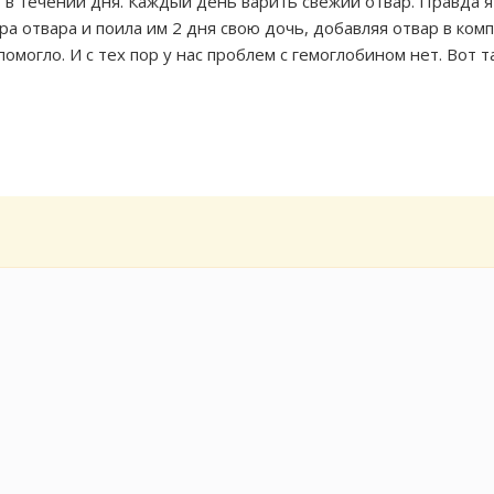
ь в течении дня. Каждый день варить свежий отвар. Правда я
ра отвара и поила им 2 дня свою дочь, добавляя отвар в ком
помогло. И с тех пор у нас проблем с гемоглобином нет. Вот т