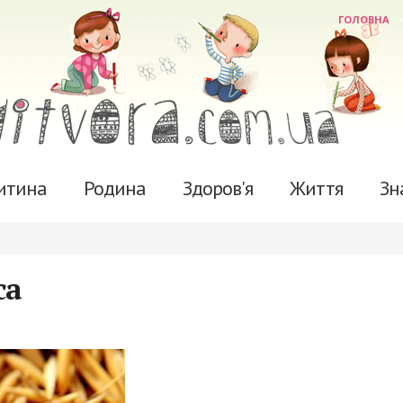
ГОЛОВНА
итина
Родина
Здоров'я
Життя
Зн
са