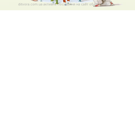
ditvora.com.ua активне посилання на сайт обов'язкове. .