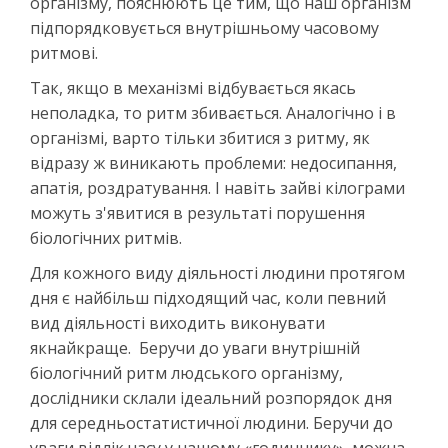
організму, пояснюють це тим, що наш організм
підпорядковується внутрішньому часовому
ритмові.
Так, якщо в механізмі відбувається якась
неполадка, то ритм збивається. Аналогічно і в
організмі, варто тільки збитися з ритму, як
відразу ж виникають проблеми: недосипання,
апатія, роздратування. І навіть зайві кілограми
можуть з'явитися в результаті порушення
біологічних ритмів.
Для кожного виду діяльності людини протягом
дня є найбільш підходящий час, коли певний
вид діяльності виходить виконувати
якнайкраще. Беручи до уваги внутрішній
біологічний ритм людського організму,
дослідники склали ідеальний розпорядок дня
для середньостатистичної людини. Беручи до
уваги відлік часу у нашому «годиннику», можна