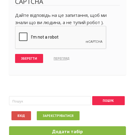
CAPTCHA
Дайте відповідь на це запитання, щоб ми
знали що ви людина, а не тупий робот ).
Пошукова форма
Пошук
ВХІД
ЗАРЕЄСТРУВАТИСЯ
Додати табір