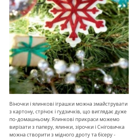
Віночки і ялинкові іграшки можна змайструвати
з картону, стрічок і гудзичків, що виглядає дуже
по-домашньому. Ялинкові прикраси можемо
вирізати з паперу, ялинки, зірочки і Сніговичка
можна створити з мідного дроту та бісеру -