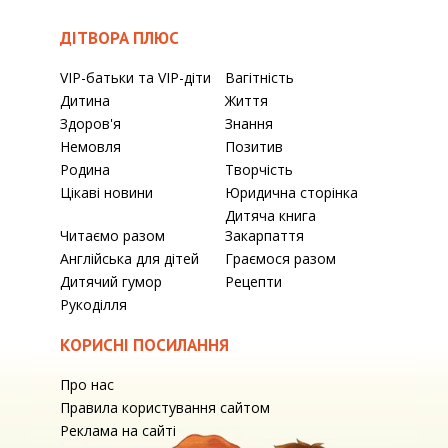
ДІТВОРА ПЛЮС
VIP-батьки та VIP-діти
Вагітність
Дитина
Життя
Здоров'я
Знання
Немовля
Позитив
Родина
Творчість
Цікаві новини
Юридична сторінка
Дитяча книга
Читаємо разом
Закарпаття
Англійська для дітей
Граємося разом
Дитячий гумор
Рецепти
Рукоділля
КОРИСНІ ПОСИЛАННЯ
Про нас
Правила користування сайтом
Реклама на сайті