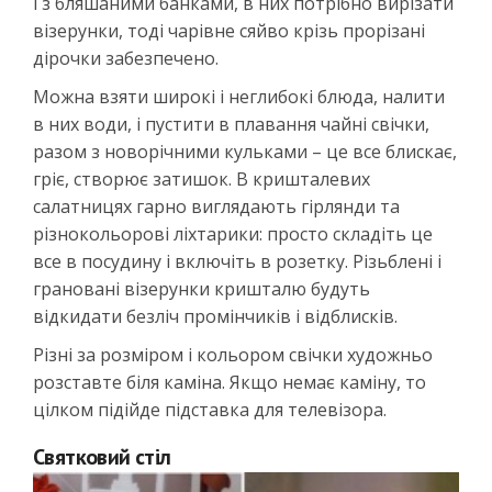
і з бляшаними банками, в них потрібно вирізати
візерунки, тоді чарівне сяйво крізь прорізані
дірочки забезпечено.
Можна взяти широкі і неглибокі блюда, налити
в них води, і пустити в плавання чайні свічки,
разом з новорічними кульками – це все блискає,
гріє, створює затишок. В кришталевих
салатницях гарно виглядають гірлянди та
різнокольорові ліхтарики: просто складіть це
все в посудину і включіть в розетку. Різьблені і
грановані візерунки кришталю будуть
відкидати безліч промінчиків і відблисків.
Різні за розміром і кольором свічки художньо
розставте біля каміна. Якщо немає каміну, то
цілком підійде підставка для телевізора.
Святковий стіл