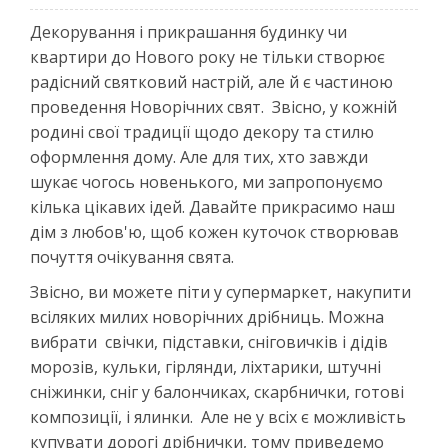
Декорування і прикрашання будинку чи
квартири до Нового року не тільки створює
радісний святковий настрій, але й є частиною
проведення Новорічних свят. Звісно, у кожній
родині свої традиції щодо декору та стилю
оформлення дому. Але для тих, хто завжди
шукає чогось новенького, ми запропонуємо
кілька цікавих ідей. Давайте прикрасимо наш
дім з любов'ю, щоб кожен куточок створював
почуття очікування свята.
Звісно, ви можете піти у супермаркет, накупити
всіляких милих новорічних дрібниць. Можна
вибрати свічки, підставки, сніговичків і дідів
морозів, кульки, гірлянди, ліхтарики, штучні
сніжинки, сніг у балончиках, скарбнички, готові
композиції, і ялинки. Але не у всіх є можливість
купувати дорогі дрібнички, тому приведемо