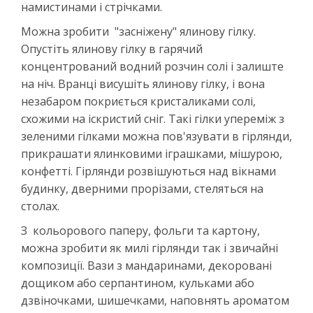
намистинами і стрічками.
Можна зробити "засніжену" ялинову гілку.
Опустіть ялинову гілку в гарячий
концентрований водний розчин солі і залиште
на ніч. Вранці висушіть ялинову гілку, і вона
незабаром покриється кристаликами солі,
схожими на іскристий сніг. Такі гілки упереміж з
зеленими гілками можна пов'язувати в гірлянди,
прикрашати ялинковими іграшками, мішурою,
конфетті. Гірлянди розвішуються над вікнами
будинку, дверними прорізами, стеляться на
столах.
З кольорового паперу, фольги та картону,
можна зробити як милі гірлянди так і звичайні
композиції. Вази з мандаринами, декоровані
дощиком або серпантином, кульками або
дзвіночками, шишечками, наповнять ароматом