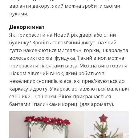
варіанти декору, який можна зробити своїми
руками.
Декор кімнат
Як прикрасити на Новий рік двері або стіни
будинку? Зробіть солом'яний джгут, на який
густо наклеюються мигдальні горіхи, шкаралупа
волоських горіхів, фундука. Такий вінок можна
прикрасити гілочками вівса. Можна виготовити
цілком вівсяний вінок, який робиться з
невеликих снопиків вівса, які прив'язуються до
каркасу з дроту. У каркас вставляються маленькі
свічники - чашечки. Вінок прикрашається
бантами і паличками кориці (для аромату).