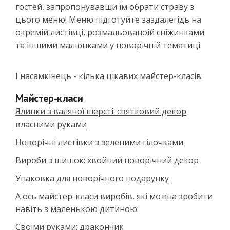
гостей, запропонувавши їм обрати страву з
цього меню! Меню підготуйте заздалегідь на
окремій листівці, розмальованоій сніжинками
та іншими малюнками у новорічній тематиці.
І насамкінець - кілька цікавих майстер-класів:
Майстер-класи
Ялинки з валяної шерсті: святковий декор
власними руками
Новорічні листівки з зеленими гілочками
Вироби з шишок: хвойний новорічний декор
Упаковка для новорічного подарунку
А ось майстер-класи виробів, які можна зробити
навіть з маленькою дитиною:
Своїми руками: дракончик