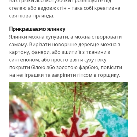
на стрічки або мотузочки і розвішуйте під
стелею або вздовж стін – така собі креативна
святкова гірлянда.
Прикрашаємо ялинку
Ялинки можна купувати, а можна створювати
самому. Вирізати новорічне деревце можна з
картону, фанери, або зшити її з тканини з
синтепоном, або просто взяти суху гілку,
покрити білою або золотою фарбою, повісити
на неї іграшки та закріпити гіпсом в горщику.