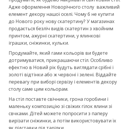
Адже оформлення Новорічного столу важливий
елемент декору нашої оселі. Чому б не купити
до Нового року нову скатертину? У магазинах
продається безліч видів скатертин з хвойним
принтом, ажурні скатертини, у ялинкові
іграшки, сніжинки, кульки.
Продумайте, який гами кольорів ви будете
дотримуватися, прикрашаючи стіл. Особливо
ефектно в Новий рік будуть виглядати срібні і
золоті відтінки або ж червоні і зелені. Віддайте
перевагу при виборі сервізу і елементів декору
столу саме цим кольорам.
На стіл поставте свічники, грона горобини і
маленьку композицію зі свіжих гілок ялини зі
свчками. Дітей можете попросити з паперу
вирізати сніжинки, а потім використовувати їх
як підставки під тарілки.