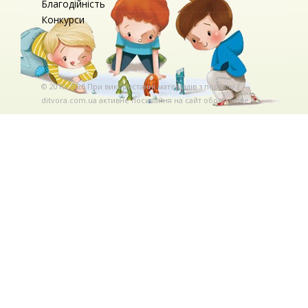
Благодійність
Конкурси
© 2010-2026 При використаннi матерiалiв з порталу
ditvora.com.ua активне посилання на сайт обов'язкове. .