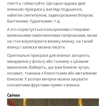
плетіть і обмотуйте. Ще одна чудова ідея:
ялинкові прикраси у вигляді подушечок,
набитих синтепоном, задекорованих бісером,
бантиками, ґудзичками і т.д.
А хто користується кольоровими стікерами -
маленькими самоклеючими папірчиками, може
на стіні візуалізувати велику ялинку, на такий
ялинці і записки можна писати.
Оригінальні прикраси для ялинки: загорніть
мандарини у фольгу або тканину з цікавим
малюнком. Виберіть, що вам ближче: хутро,
оксамит, тканина з блискітками або металевим
блиском. У розпал вечірки можна ласувати
соковитими фруктами прямо з ялинки.
Свічки