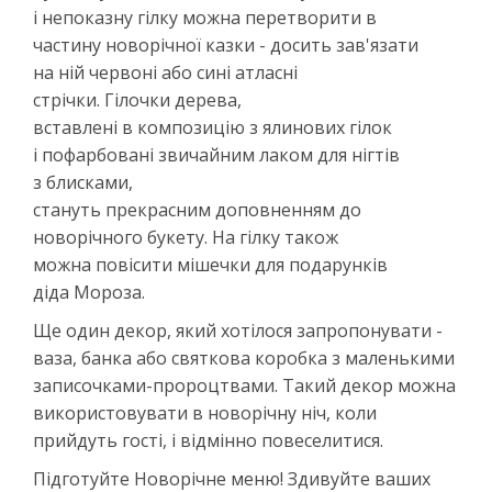
і непоказну гілку можна перетворити в
частину новорічної казки - досить зав'язати
на ній червоні або сині атласні
стрічки. Гілочки дерева,
вставлені в композицію з ялинових гілок
і пофарбовані звичайним лаком для нігтів
з блисками,
стануть прекрасним доповненням до
новорічного букету. На гілку також
можна повісити мішечки для подарунків
діда Мороза.
Ще один декор, який хотілося запропонувати -
ваза, банка або святкова коробка з маленькими
записочками-пророцтвами. Такий декор можна
використовувати в новорічну ніч, коли
прийдуть гості, і відмінно повеселитися.
Підготуйте Новорічне меню! Здивуйте ваших