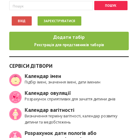
Пошукова форма
Пошук
ВХІД
ЗАРЕЄСТРУВАТИСЯ
Додати табір
Реєстрація для представників таборів
СЕРВІСИ ДІТВОРИ
Календар імен
Підбір імені, значення імені, дати іменин
Календар овуляції
Розрахунок сприятливих для зачаття дитини днів
Календар вагітності
Визначення терміну вагітності, календар розвитку
дитини та медобстежень
Розрахунок дати пологів або