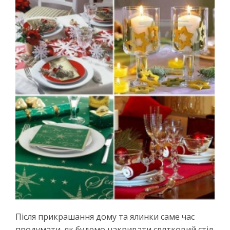
Після прикрашання дому та ялинки саме час
продумати, як будемо накривати святковий стіл.