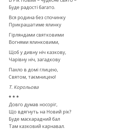
Буде радості багато.
Вся родина без спочинку
Прикрашатиме ялинку
Гірляндами святковими
Вогнями ялинковими,
Щоб у дивну ніч казкову,
Чарівну ніч, загадкову
Пахло в домі глицею,
Святом, таємницею!
Т. Корольова
* * *
Довго думав носоріг,
Що вдягнуть на Новий рік?
Буде маскарадний бал
Там казковий карнавал.