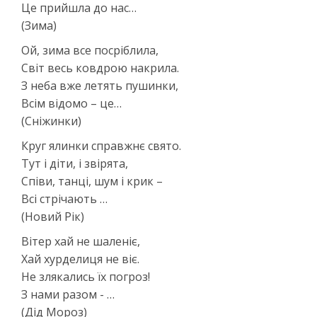
Це прийшла до нас…
(Зима)
Ой, зима все посріблила,
Світ весь ковдрою накрила.
З неба вже летять пушинки,
Всім відомо – це…
(Сніжинки)
Круг ялинки справжнє свято.
Тут і діти, і звірята,
Співи, танці, шум і крик –
Всі стрічають …
(Новий Рік)
Вітер хай не шаленіє,
Хай хурделиця не віє.
Не злякались їх погроз!
З нами разом - …
(Дід Мороз)