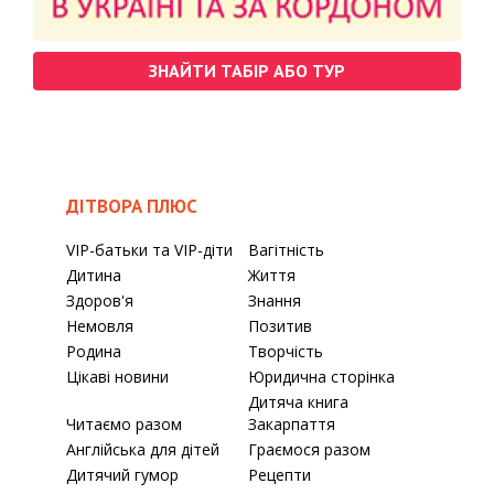
ЗНАЙТИ ТАБІР АБО ТУР
ДІТВОРА ПЛЮС
VIP-батьки та VIP-діти
Вагітність
Дитина
Життя
Здоров'я
Знання
Немовля
Позитив
Родина
Творчість
Цікаві новини
Юридична сторінка
Дитяча книга
Читаємо разом
Закарпаття
Англійська для дітей
Граємося разом
Дитячий гумор
Рецепти