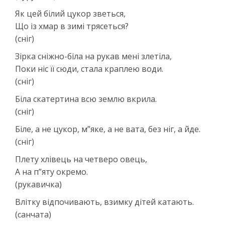
Як цей білий цукор зветься,
Що із хмар в зимі трясеться?
(сніг)
Зірка сніжно-біла на рукав мені злетіла,
Поки ніс її сюди, стала краплею води.
(сніг)
Біла скатертина всю землю вкрила.
(сніг)
Біле, а не цукор, м”яке, а не вата, без ніг, а йде.
(сніг)
Плету хлівець на четверо овець,
А на п”яту окремо.
(рукавичка)
Влітку відпочивають, взимку дітей катають.
(санчата)