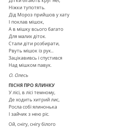
Дітки бігають круг неї,
Ніжки тупотять.
Дід Мороз прийшов у хату
І поклав мішок,
А в мішку всього багато
Для малих діток.
Стали діти розбирати,
Рвуть мішок із рук...
Зацікавивсь і спустився
Над мішком павук.
О. Олесь
ПІСНЯ ПРО ЯЛИНКУ
У лісі, в лісі темному,
Де ходить хитрий лис,
Росла собі ялинонька
І зайчик з нею ріс.
Ой, снігу, снігу білого