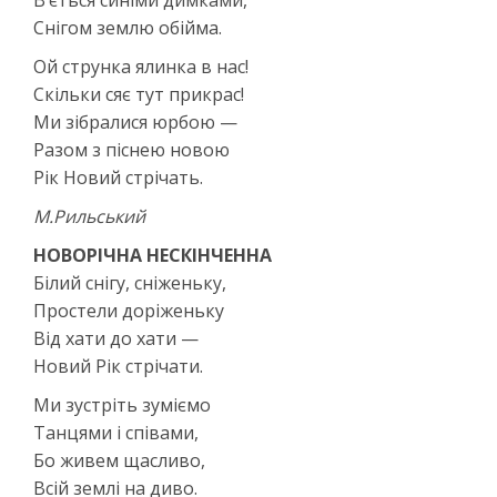
Снігом землю обійма.
Ой струнка ялинка в нас!
Скільки сяє тут прикрас!
Ми зібралися юрбою —
Разом з піснею новою
Рік Новий стрічать.
М.Рильський
НОВОРІЧНА НЕСКІНЧЕННА
Білий снігу, сніженьку,
Простели доріженьку
Від хати до хати —
Новий Рік стрічати.
Ми зустріть зуміємо
Танцями і співами,
Бо живем щасливо,
Всій землі на диво.