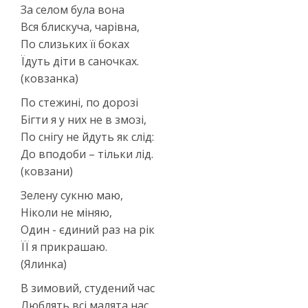
За селом була вона
Вся блискуча, чарівна,
По слизьких її боках
Їдуть діти в саночках.
(ковзанка)
По стежині, по дорозі
Бігти я у них не в змозі,
По снігу не йдуть як слід:
До вподоби – тільки лід.
(ковзани)
Зелену сукню маю,
Ніколи не міняю,
Один - єдиний раз на рік
ЇЇ я прикрашаю.
(Ялинка)
В зимовий, студений час
Люблять всі малята нас.