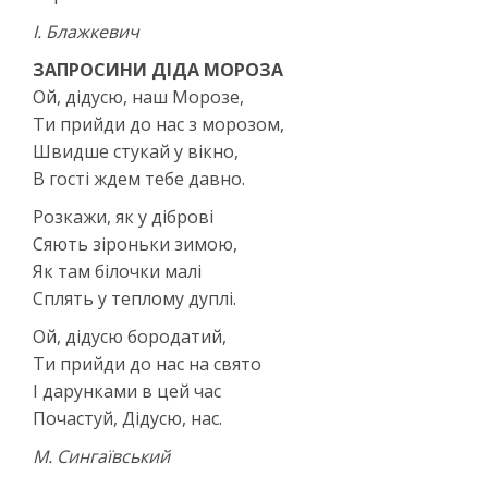
І. Блажкевич
ЗАПРОСИНИ ДІДА МОРОЗА
Ой, дідусю, наш Морозе,
Ти прийди до нас з морозом,
Швидше стукай у вікно,
В гості ждем тебе давно.
Розкажи, як у діброві
Сяють зіроньки зимою,
Як там білочки малі
Сплять у теплому дуплі.
Ой, дідусю бородатий,
Ти прийди до нас на свято
І дарунками в цей час
Почастуй, Дідусю, нас.
М. Сингаївський