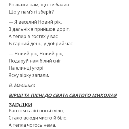
Розкажи нам, що ти бачив
Що у пам'яті зберіг?
— Я веселий Новий рік,
З дальніх я прийшов доріг,
А тепер в гостях у вас
В гарний день, у добрий час.
— Новий рік, Новий рік,
Подаруй нам білий сніг
На ялинці угорі
Ясну зірку запали.
В. Малишко
ВІРШІ ТА ПІСНІ ДО СВЯТА СВЯТОГО МИКОЛАЯ
ЗАГАДКИ
Раптом в лісі посвітліло,
Стало всюди чисто й біло.
А тепла чогось нема.