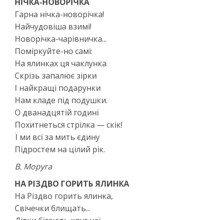
НІЧКА-НОВОРІЧКА
Гарна нічка-новорічка!
Найчудовіша взимі!
Новорічка-чарівничка...
Поміркуйте-но самі:
На ялинках ця чаклунка
Скрізь запалює зірки
І найкращі подарунки
Нам кладе під подушки.
О дванадцятій годині
Похитнеться стрілка — скік!
Ї ми всі за мить єдину
Підростем на цілий рік.
В. Моруга
НА РІЗДВО ГОРИТЬ ЯЛИНКА
На Різдво горить ялинка,
Свічечки блищать...