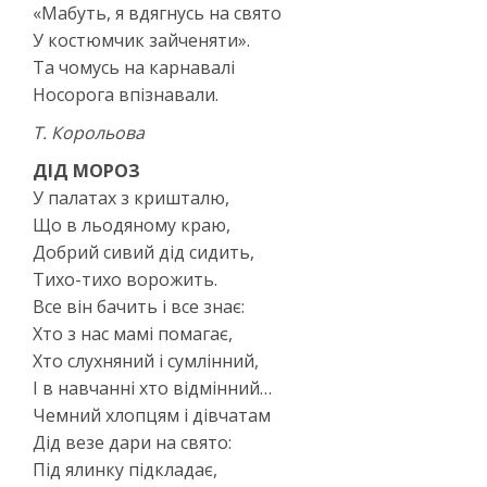
«Мабуть, я вдягнусь на свято
У костюмчик зайченяти».
Та чомусь на карнавалі
Носорога впізнавали.
Т. Корольова
ДІД МОРОЗ
У палатах з кришталю,
Що в льодяному краю,
Добрий сивий дід сидить,
Тихо-тихо ворожить.
Все він бачить і все знає:
Хто з нас мамі помагає,
Хто слухняний і сумлінний,
І в навчанні хто відмінний…
Чемний хлопцям і дівчатам
Дід везе дари на свято:
Під ялинку підкладає,