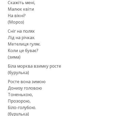
Скажіть мені,
Малює квіти
На вікні?
(Мороз)
Сніг на полях
Лід на річках.
Метелиця гуляє.
Коли це буває?
(зима)
Біла морква взимку росте
(бурулька)
Росте вона зимою
Донизу головою
Тоненькою,
Прозорою,
Біло-голубою.
(бурулька)