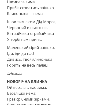
Насипала зима!
Прибіг сховатись заїнько,
Ялиноньки — нема.
Ішов тим лісом Дід Мороз,
Червоний в нього ніс.
Він зайчика-стрибайчика
У торбі нам приніс.
Маленький сірий заїнько,
Іди, іди до нас!
Дивись, твоя ялинонька
Горить на весь палац!
І.Нехода
НОВОРІЧНА ЯЛИНКА
Ой весела в нас зима,
Веселішої нема:
Грає срібними зірками,
В’ється синіми димками,