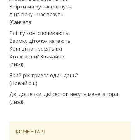
З гірки ми рушаєм в путь,
А на гірку - нас везуть.
(Санчата)
Влітку коні спочивають,
Взимку діточок катають.
Коні ці не просять їжі.
Хто ж вони? Звичайно...
(лижі)
Який рік триває один день?
(Новий рік)
Дві дощечки, дві сестри несуть мене із гори
(лижі)
КОМЕНТАРІ