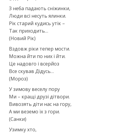
З неба падають сніжинки,
Люди всі несуть ялинки.
Рік старий кудись утік –
Так приходить…
(Новий Рік)
Вздовж ріки тепер мости.
Можна йти по них і йти.
Це надовго і всерйоз
Все скував Дідусь…
(Мороз)
У зимову веселу пору
Ми – кращі друзі дітвори.
Вивозять діти нас на гору,
А ми веземо їх з гори.
(Санки)
Узимку хто,