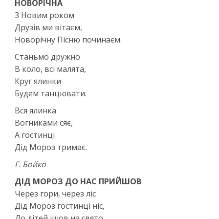
НОВОРІЧНА
З Новим роком
Друзів ми вітаєм,
Новорічну Пісню починаєм.
Станьмо дружно
В коло, всі малята,
Круг ялинки
Будем танцювати.
Вся ялинка
Вогниками сяє,
А гостинці
Дід Мороз тримає.
Г. Бойко
ДІД МОРОЗ ДО НАС ПРИЙШОВ
Через гори, через ліс
Дід Мороз гостинці ніс,
До дітей ішов на свято,