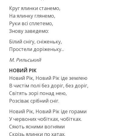
Круг ялинки станемо,
На ялинку глянемо,
Руки всі сплетемо,
Знову заведемо:
Білий снігу, сніженьку,
Простели доріженьку...
М. Рильський
НОВИЙ РІК
Новий Рік, Новий Рік іде землею
В чистім полі без доріг, без доріг,
Світять зорі понад нею,
Розсіває срібний сніг.
Новий Рік, Новий Рік іде горами
У червоних чобітках, чобітках.
Сяють ясними вогнями
Скрізь ялинки по хатах.