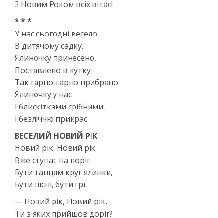
З Новим Роком всіх вітає!
* * *
У нас сьогодні весело
В дитячому садку.
Ялиночку принесено,
Поставлено в кутку!
Так гарно-гарно прибрано
Ялиночку у нас
І блискітками срібними,
І безліччю прикрас.
ВЕСЕЛИЙ НОВИЙ РІК
Новий рік, Новий рік
Вже ступає на поріг.
Бути танцям круг ялинки,
Бути пісні, бути грі.
— Новий рік, Новий рік,
Ти з яких прийшов доріг?