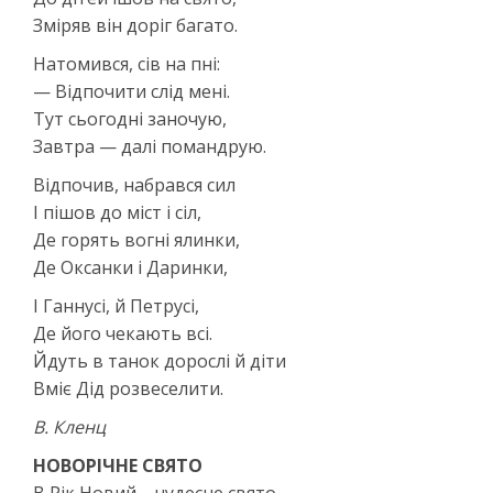
Зміряв він доріг багато.
Натомився, сів на пні:
— Відпочити слід мені.
Тут сьогодні заночую,
Завтра — далі помандрую.
Відпочив, набрався сил
І пішов до міст і сіл,
Де горять вогні ялинки,
Де Оксанки і Даринки,
І Ганнусі, й Петрусі,
Де його чекають всі.
Йдуть в танок дорослі й діти
Вміє Дід розвеселити.
В. Кленц
НОВОРІЧНЕ СВЯТО
В Рік Новий – чудесне свято –