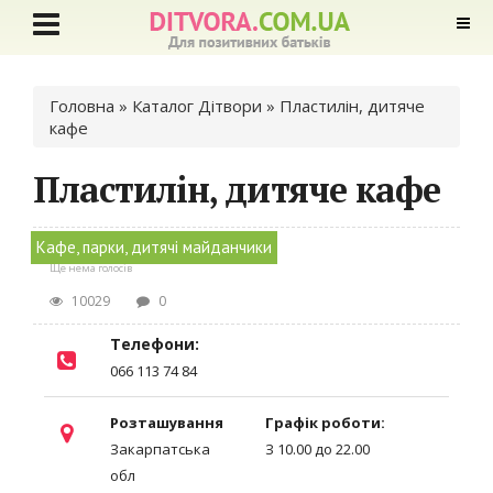
Ви є тут
Головна
»
Каталог Дітвори
» Пластилін, дитяче
кафе
Пластилін, дитяче кафе
Кафе, парки, дитячі майданчики
Ще нема голосів
10029
0
Телефони:
066 113 74 84
Розташування
Графік роботи:
Закарпатська
З 10.00 до 22.00
обл