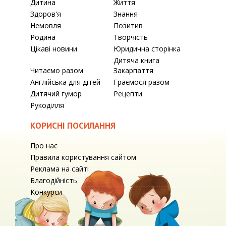
Дитина
Життя
Здоров'я
Знання
Немовля
Позитив
Родина
Творчість
Цікаві новини
Юридична сторінка
Дитяча книга
Читаємо разом
Закарпаття
Англійська для дітей
Граємося разом
Дитячий гумор
Рецепти
Рукоділля
КОРИСНІ ПОСИЛАННЯ
Про нас
Правила користування сайтом
Реклама на сайті
Благодійність
Конкурси