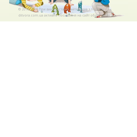
© 2010-2026 При використаннi матерiалiв з порталу
ditvora.com.ua активне посилання на сайт обов'язкове. .