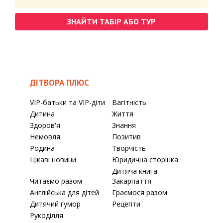
ЗНАЙТИ ТАБІР АБО ТУР
ДІТВОРА ПЛЮС
VIP-батьки та VIP-діти
Вагітність
Дитина
Життя
Здоров'я
Знання
Немовля
Позитив
Родина
Творчість
Цікаві новини
Юридична сторінка
Дитяча книга
Читаємо разом
Закарпаття
Англійська для дітей
Граємося разом
Дитячий гумор
Рецепти
Рукоділля