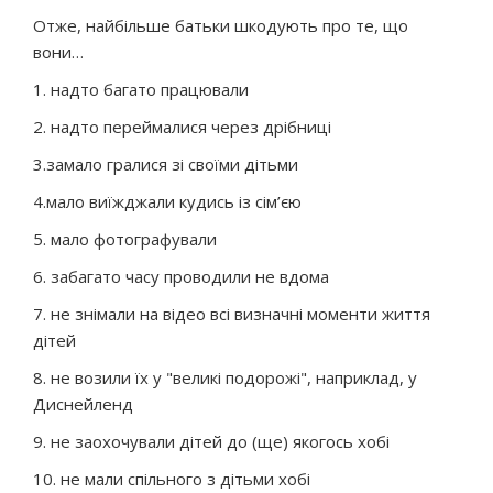
Отже, найбільше батьки шкодують про те, що
вони…
1. надто багато працювали
2. надто переймалися через дрібниці
3.замало гралися зі своїми дітьми
4.мало виїжджали кудись із сім’єю
5. мало фотографували
6. забагато часу проводили не вдома
7. не знімали на відео всі визначні моменти життя
дітей
8. не возили їх у "великі подорожі", наприклад, у
Диснейленд
9. не заохочували дітей до (ще) якогось хобі
10. не мали спільного з дітьми хобі