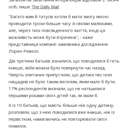
осіб, пише
The Daily Mail
.
"Багато мам й татусів хотіли б мати змогу якісно
проводити трохи більше часу зі своїми малюками,
але, через тиск повсякденного життя, іноді ця
можливість може бути втрачена", - каже
представниця компанії-замовника дослідження
Лорен Ревелл.
Дві третини батьків зізналися, що поводилися б геть
інакше, якби можна було повернути час назад.
Чверть опитаних припустили, що дитинство їхніх
нащадків не було таким веселим, яким мало б бути.
17% респондентів визнали, що не натішилися
першими роками своїх дітей так, як мали б.
6 із 10 батьків, що мають більше ніж одну дитину,
розповіли, що з нею поводилися вже інакше, ніж із
первістком, намагаючись не повторювати своїх
помилок.