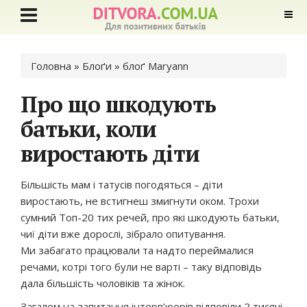
Ви є тут
Головна
»
Блоґи
»
блоґ Maryann
Про що шкодують
батьки, коли
виростають діти
Більшість мам і татусів погодяться – діти
виростають, не встигнеш змигнути оком. Трохи
сумний Топ-20 тих речей, про які шкодують батьки,
чиї діти вже дорослі, зібрало опитування.
Ми забагато працювали та надто переймалися
речами, котрі того були не варті – таку відповідь
дала більшість чоловіків та жінок.
Загалом на запитання інтерв’юерів відповіли 2 тисячі