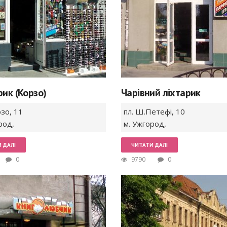
ик (Корзо)
Чарівний ліхтарик
рзо,
11
пл. Ш.Петефі,
10
род
,
м. Ужгород
,
 ДАЛІ
ЧИТАТИ ДАЛІ
0
9790
0