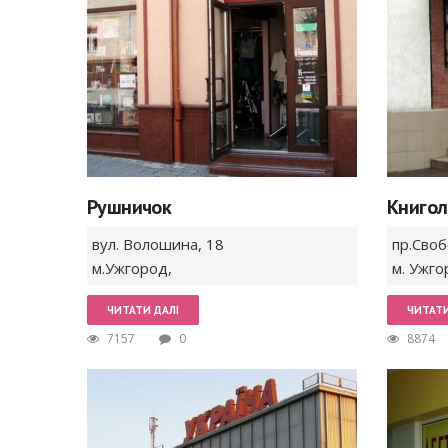
Рушничок
Книго
вул. Волошина,
18
пр.Сво
м.Ужгород
,
м. Ужго
ЧИТАТИ ДАЛІ
ЧИТАТИ
7157
0
8874