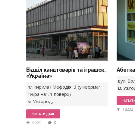
Відділ канцтоварів та іграшок,
Абетка
«Україна»
вул. В
пл.Кирила і Мефодія,
3 (універмаг
м. Ужго
"Україна", 1 поверх)
м. Ужгород
,
ЧИТАТИ
18232
ЧИТАТИ ДАЛІ
6004
0