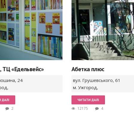
, ТЦ «Едельвейс»
Абетка плюс
олошина,
24
вул. Грушевського,
61
род
,
м. Ужгород
,
 ДАЛІ
ЧИТАТИ ДАЛІ
2
12175
4