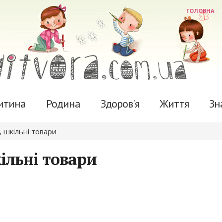
ГОЛОВНА
итина
Родина
Здоров'я
Життя
Зн
 шкільні товари
ільні товари