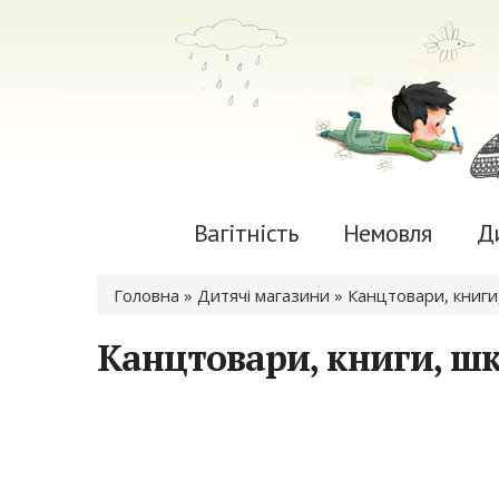
Вагітність
Немовля
Д
Ви є тут
Головна
»
Дитячі магазини
» Канцтовари, книги,
Канцтовари, книги, шк