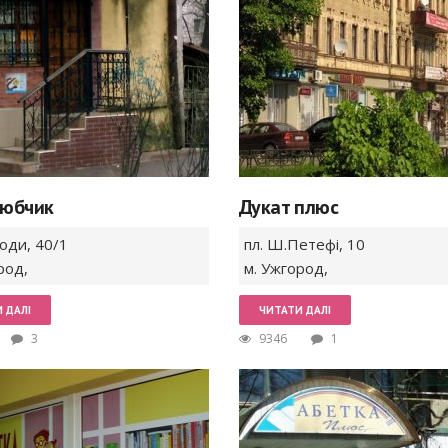
любчик
Дукат плюс
боди,
40/1
пл. Ш.Петефі,
10
род
,
м. Ужгород
,
 ДАЛІ
ЧИТАТИ ДАЛІ
3
9346
1