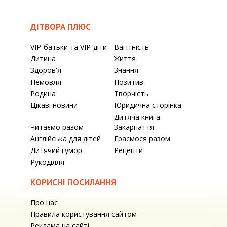
ДІТВОРА ПЛЮС
VIP-батьки та VIP-діти
Вагітність
Дитина
Життя
Здоров'я
Знання
Немовля
Позитив
Родина
Творчість
Цікаві новини
Юридична сторінка
Дитяча книга
Читаємо разом
Закарпаття
Англійська для дітей
Граємося разом
Дитячий гумор
Рецепти
Рукоділля
КОРИСНІ ПОСИЛАННЯ
Про нас
Правила користування сайтом
Реклама на сайті