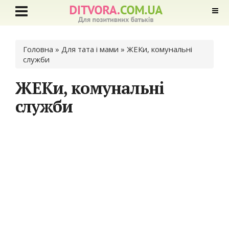
Ви є тут
Головна
»
Для тата і мами
» ЖЕКи, комунальні
служби
ЖЕКи, комунальні
служби