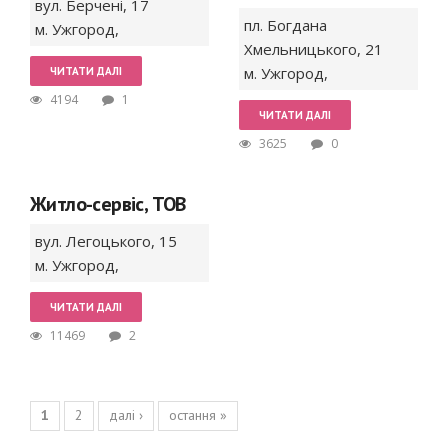
вул. Берчені,
17
пл. Богдана
м. Ужгород
,
Хмельницького,
21
м. Ужгород
,
ЧИТАТИ ДАЛІ
4194
1
ЧИТАТИ ДАЛІ
3625
0
Житло-сервіс, ТОВ
вул. Легоцького,
15
м. Ужгород
,
ЧИТАТИ ДАЛІ
11469
2
Сторінки
1
2
далі ›
остання »