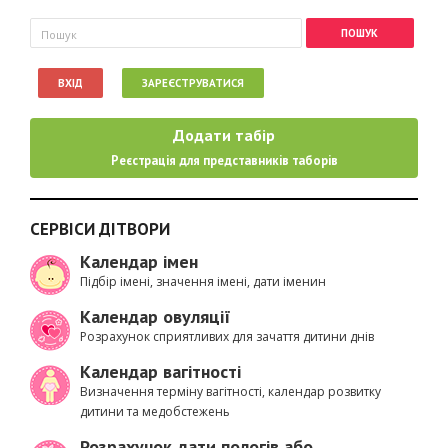
Пошукова форма
Пошук
ВХІД
ЗАРЕЄСТРУВАТИСЯ
Додати табір
Реєстрація для представників таборів
СЕРВІСИ ДІТВОРИ
Календар імен
Підбір імені, значення імені, дати іменин
Календар овуляції
Розрахунок сприятливих для зачаття дитини днів
Календар вагітності
Визначення терміну вагітності, календар розвитку
дитини та медобстежень
Розрахунок дати пологів або