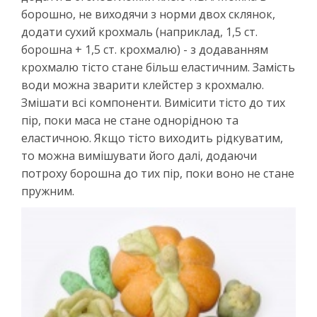
борошно, не виходячи з норми двох склянок,
додати сухий крохмаль (наприклад, 1,5 ст.
борошна + 1,5 ст. крохмалю) - з додаванням
крохмалю тісто стане більш еластичним. Замість
води можна зварити клейстер з крохмалю.
Змішати всі компоненти. Вимісити тісто до тих
пір, поки маса не стане однорідною та
еластичною. Якщо тісто виходить рідкуватим,
то можна вимішувати його далі, додаючи
потроху борошна до тих пір, поки воно не стане
пружним.