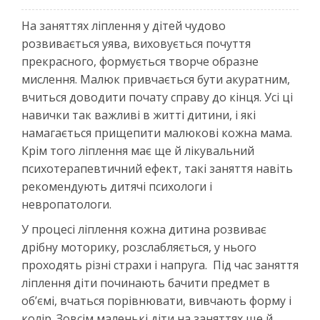
На заняттях ліплення у дітей чудово
розвивається уява, виховується почуття
прекрасного, формується творче образне
мислення. Малюк привчається бути акуратним,
вчиться доводити почату справу до кінця. Усі ці
навички так важливі в житті дитини, і які
намагається прищепити малюкові кожна мама.
Крім того ліплення має ще й лікувальний
психотерапевтичний ефект, такі заняття навіть
рекомендують дитячі психологи і
невропатологи.
У процесі ліплення кожна дитина розвиває
дрібну моторику, розслабляється, у нього
проходять різні страхи і напруга. Під час заняття
ліплення діти починають бачити предмет в
об’ємі, вчаться порівнювати, вивчають форму і
колір. Зовсім маленькі діти на заняттях ще й