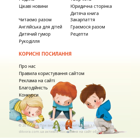
Цікаві новини
Юридична сторінка
Дитяча книга
Читаємо разом
Закарпаття
Англійська для дітей
Граємося разом
Дитячий гумор
Рецепти
Рукоділля
КОРИСНІ ПОСИЛАННЯ
Про нас
Правила користування сайтом
Реклама на сайті
Благодійність
Конкурси
© 2010-2026 При використаннi матерiалiв з порталу
ditvora.com.ua активне посилання на сайт обов'язкове. .