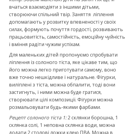
вчаться взаємодіяти з іншими дітьми,
створюючи спільний твір. Заняття ліплення
допомагають у розвитку впевненості у своїх
силах, формують почуття гордості, розвивають
працьовитість, самостійність, емоційну чуйність
і вміння радіти чужим успіхам.
Для маленьких дітей пропонуємо спробувати
ліплення із солоного тіста, яке цікаве тим, що
його можна легко приготувати самому, воно
вже точно нешкідливе і натуральне. Фігурки,
виліплені з тіста, можна обпалити, тоді вони
застигнуть, і ними можна буде гратися,
створювати цілі композиції. Фігурки можна
розмальовувати будь-якими фарбами.
Рецепт солоного тіста 1:
2 склянки борошна, 1
склянка солі, 1 неповна склянка води, можна
додати 2 столові ложки клею ПВА. Можна в