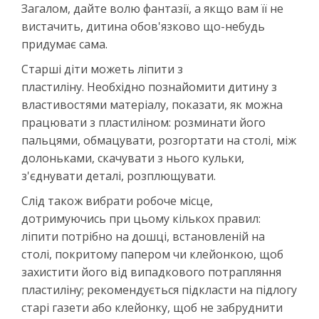
Загалом, дайте волю фантазії, а якщо вам її не
вистачить, дитина обов'язково що-небудь
придумає сама.
Старші діти можеть ліпити з
пластиліну. Необхідно познайомити дитину з
властивостями матеріалу, показати, як можна
працювати з пластиліном: розминати його
пальцями, обмацувати, розгортати на столі, між
долоньками, скачувати з нього кульки,
з'єднувати деталі, розплющувати.
Слід також вибрати робоче місце,
дотримуючись при цьому кількох правил:
ліпити потрібно на дошці, встановленій на
столі, покритому папером чи клейонкою, щоб
захистити його від випадкового потрапляння
пластиліну; рекомендується підкласти на підлогу
старі газети або клейонку, щоб не забруднити