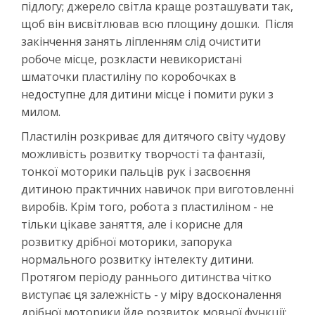
підлогу; джерело світла краще розташувати так,
щоб він висвітлював всю площину дошки. Після
закінчення занять ліпленням слід очистити
робоче місце, розкласти невикористані
шматочки пластиліну по коробочках в
недоступне для дитини місце і помити руки з
милом.
Пластилін розкриває для дитячого світу чудову
можливість розвитку творчості та фантазії,
тонкої моторики пальців рук і засвоєння
дитиною практичних навичок при виготовленні
виробів. Крім того, робота з пластиліном - не
тільки цікаве заняття, але і корисне для
розвитку дрібної моторики, запорука
нормального розвитку інтелекту дитини.
Протягом періоду раннього дитинства чітко
виступає ця залежність - у міру вдосконалення
дрібної моторики йде розвиток мовної функції: