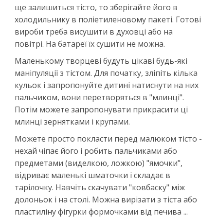
ще залишиться тісто, то зберігайте його в
холодильнику в поліетиленовому пакеті. Готові
вироби треба висушити в духовці або на
повітрі. На батареї їх сушити не можна.
Маленькому творцеві будуть цікаві будь-які
маніпуляції з тістом. Для початку, зліпіть кілька
кульок і запропонуйте дитині натиснути на них
пальчиком, вони перетворяться в "млинці".
Потім можете запропонувати прикрасити ці
млинці зернятками і крупами.
Можете просто покласти перед малюком тісто -
нехай чіпає його і робить пальчиками або
предметами (виделкою, ложкою) "ямочки",
відриває маленькі шматочки і складає в
тарілочку. Навчіть скачувати "ковбаску" між
долоньок і на столі. Можна вирізати з тіста або
пластиліну фігурки формочками від печива ...