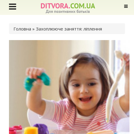
Ви є тут
Головна
» Захоплююче заняття: ліплення