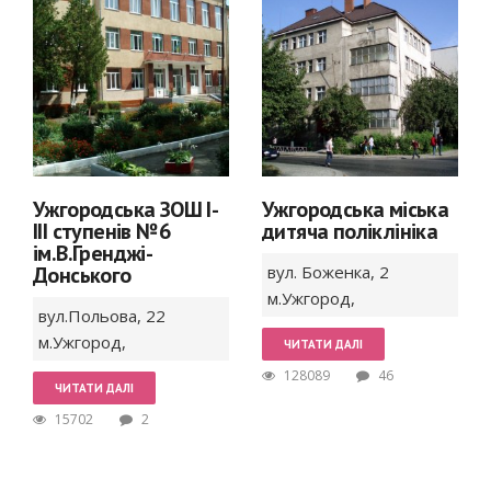
Ужгородська ЗОШ І-
Ужгородська міська
ІІІ ступенів №6
дитяча поліклініка
ім.В.Гренджі-
Донського
вул. Боженка,
2
м.Ужгород
,
вул.Польова, 22
м.Ужгород
,
ЧИТАТИ ДАЛІ
128089
46
ЧИТАТИ ДАЛІ
15702
2