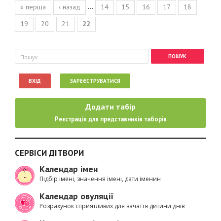
Сторінки
…
« перша
‹ назад
14
15
16
17
18
19
20
21
22
Пошукова форма
Пошук
ВХІД
ЗАРЕЄСТРУВАТИСЯ
Додати табір
Реєстрація для представників таборів
СЕРВІСИ ДІТВОРИ
Календар імен
Підбір імені, значення імені, дати іменин
Календар овуляції
Розрахунок сприятливих для зачаття дитини днів