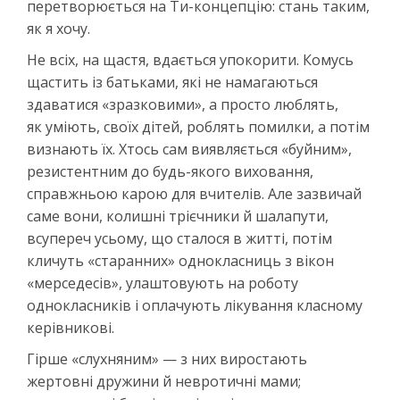
перетворюється на Ти-концепцію: стань таким,
як я хочу.
Не всіх, на щастя, вдається упокорити. Комусь
щастить із батьками, які не намагаються
здаватися «зразковими», а просто люблять,
як уміють, своїх дітей, роблять помилки, а потім
визнають їх. Хтось сам виявляється «буйним»,
резистентним до будь-якого виховання,
справжньою карою для вчителів. Але зазвичай
саме вони, колишні трієчники й шалапути,
всупереч усьому, що сталося в житті, потім
кличуть «старанних» однокласниць з вікон
«мерседесів», улаштовують на роботу
однокласників і оплачують лікування класному
керівникові.
Гірше «слухняним» — з них виростають
жертовні дружини й невротичні мами;