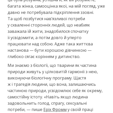
багата жінка, самооцінка якої, на мій погляд, уже
давно не потребувала підкріплення ззовні.
Та щоб позбутися нав’язливої потреби
у схваленні сторонніх людей, що неабияк
заважала їй жити, знадобилося спочатку
її усвідомити, а потім довго й уперто
працювати над собою. Адже така життєва
настанова — бути хорошою дівчинкою —
глибоко сягає корінням у дитинство.
Ми знаємо з біології, що тварини як частина
природи живуть у цілковитій гармонії з нею,
виконуючи біологічну програму. Щастя
ж і трагедія людини, що вона, залишаючись
частиною природи, усвідомлює себе як окрему,
самостійну істоту. «Навіть якщо людина
задовольнить голод, спрагу, сексуальні
потреби, — пише
Еріх Фромм
у своїй праці