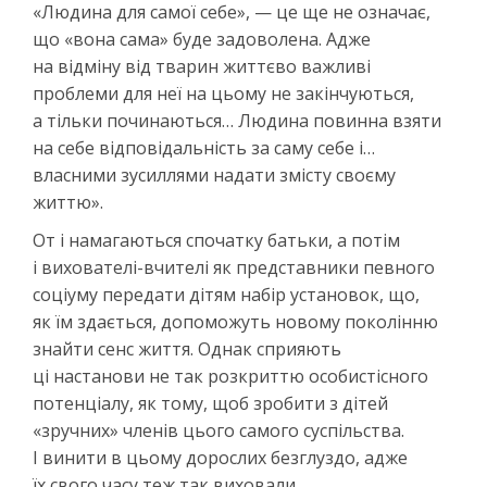
«Людина для самої себе», — це ще не означає,
що «вона сама» буде задоволена. Адже
на відміну від тварин життєво важливі
проблеми для неї на цьому не закінчуються,
а тільки починаються… Людина повинна взяти
на себе відповідальність за саму себе і…
власними зусиллями надати змісту своєму
життю».
От і намагаються спочатку батьки, а потім
і вихователі-вчителі як представники певного
соціуму передати дітям набір установок, що,
як їм здається, допоможуть новому поколінню
знайти сенс життя. Однак сприяють
ці настанови не так розкриттю особистісного
потенціалу, як тому, щоб зробити з дітей
«зручних» членів цього самого суспільства.
І винити в цьому дорослих безглуздо, адже
їх свого часу теж так виховали.