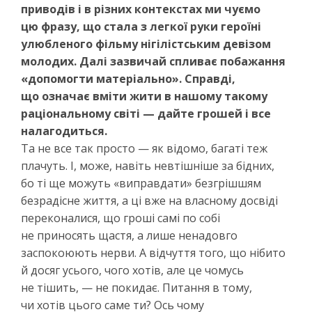
приводів і в різних контекстах ми чуємо
цю фразу, що стала з легкої руки героїні
улюбленого фільму нігілістським девізом
молодих. Далі зазвичай спливає побажання
«допомогти матеріально». Справді,
що означає вміти жити в нашому такому
раціональному світі — дайте грошей і все
налагодиться.
Та не все так просто — як відомо, багаті теж
плачуть. І, може, навіть невтішніше за бідних,
бо ті ще можуть «виправдати» безгрішшям
безрадісне життя, а ці вже на власному досвіді
переконалися, що гроші самі по собі
не приносять щастя, а лише ненадовго
заспокоюють нерви. А відчуття того, що нібито
й досяг усього, чого хотів, але це чомусь
не тішить, — не покидає. Питання в тому,
чи хотів цього саме ти? Ось чому