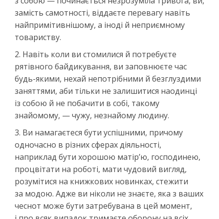
з собою — починається незрозуміла тривога, ви,
замість самотності, віддаєте перевагу навіть
найпримітивнішому, а іноді й неприємному
товариству.
2. Навіть коли ви стомилися й потребуєте
рятівного байдикування, ви заповнюєте час
будь-якими, нехай непотрібними й безглуздими
заняттями, аби тільки не залишитися наодинці
із собою й не побачити в собі, такому
знайомому, — чужу, незнайому людину.
3. Ви намагаєтеся бути успішними, причому
одночасно в різних сферах діяльності,
наприклад бути хорошою матір’ю, господинею,
процвітати на роботі, мати чудовий вигляд,
розумітися на книжкових новинках, стежити
за модою. Адже ви ніколи не знаєте, яка з ваших
чеснот може бути затребувана в цей момент,
і про всяк випадок тримаєте оборону на всіх