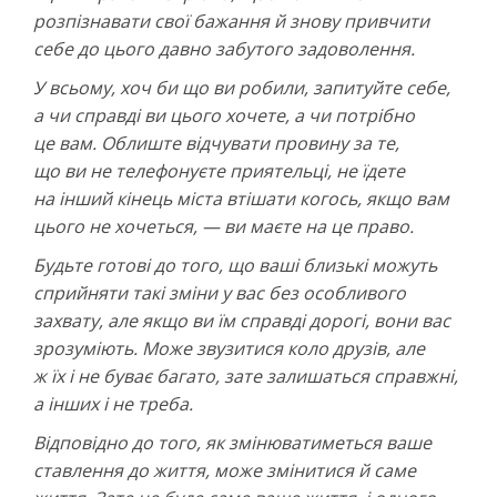
розпізнавати свої бажання й знову привчити
себе до цього давно забутого задоволення.
У всьому, хоч би що ви робили, запитуйте себе,
а чи справді ви цього хочете, а чи потрібно
це вам. Облиште відчувати провину за те,
що ви не телефонуєте приятельці, не їдете
на інший кінець міста втішати когось, якщо вам
цього не хочеться, — ви маєте на це право.
Будьте готові до того, що ваші близькі можуть
сприйняти такі зміни у вас без особливого
захвату, але якщо ви їм справді дорогі, вони вас
зрозуміють. Може звузитися коло друзів, але
ж їх і не буває багато, зате залишаться справжні,
а інших і не треба.
Відповідно до того, як змінюватиметься ваше
ставлення до життя, може змінитися й саме