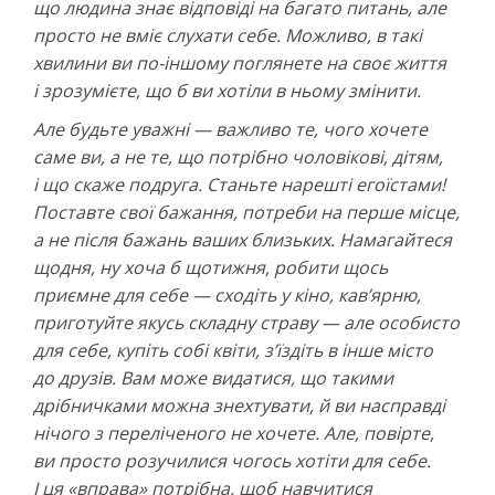
що людина знає відповіді на багато питань, але
просто не вміє слухати себе. Можливо, в такі
хвилини ви по-іншому поглянете на своє життя
і зрозумієте, що б ви хотіли в ньому змінити.
Але будьте уважні — важливо те, чого хочете
саме ви, а не те, що потрібно чоловікові, дітям,
і що скаже подруга. Станьте нарешті егоїстами!
Поставте свої бажання, потреби на перше місце,
а не після бажань ваших близьких. Намагайтеся
щодня, ну хоча б щотижня, робити щось
приємне для себе — сходіть у кіно, кав’ярню,
приготуйте якусь складну страву — але особисто
для себе, купіть собі квіти, з’їздіть в інше місто
до друзів. Вам може видатися, що такими
дрібничками можна знехтувати, й ви насправді
нічого з переліченого не хочете. Але, повірте,
ви просто розучилися чогось хотіти для себе.
І ця «вправа» потрібна, щоб навчитися