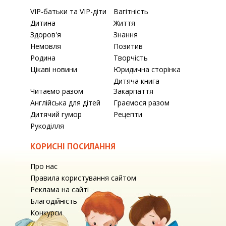
VIP-батьки та VIP-діти
Вагітність
Дитина
Життя
Здоров'я
Знання
Немовля
Позитив
Родина
Творчість
Цікаві новини
Юридична сторінка
Дитяча книга
Читаємо разом
Закарпаття
Англійська для дітей
Граємося разом
Дитячий гумор
Рецепти
Рукоділля
КОРИСНІ ПОСИЛАННЯ
Про нас
Правила користування сайтом
Реклама на сайті
Благодійність
Конкурси