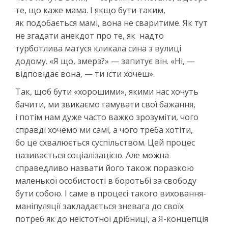
те, що каже мама. І якщо бути таким,
як подобається мамі, вона не сваритиме. Як тут
не згадати анекдот про те, як надто
турботлива матуся кликала сина з вулиці
додому. «Я що, змерз?» — запитує він. «Ні, —
відповідає вона, — ти їсти хочеш».
Так, щоб бути «хорошими», якими нас хочуть
бачити, ми звикаємо гамувати свої бажання,
і потім нам дуже часто важко зрозуміти, чого
справді хочемо ми самі, а чого треба хотіти,
бо це схвалюється суспільством. Цей процес
називається соціалізацією. Але можна
справедливо назвати його також поразкою
маленької особистості в боротьбі за свободу
бути собою. І саме в процесі такого виховання-
маніпуляції закладається зневага до своїх
потреб як до неістотної дрібниці, а Я-концепція