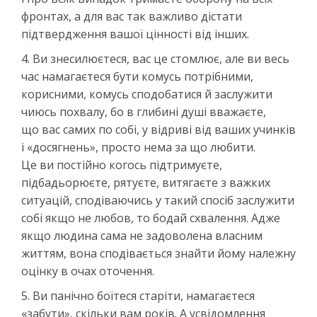
фронтах, а для вас так важливо дістати
підтвердження вашої цінності від інших.
4. Ви знесилюєтеся, вас це стомлює, але ви весь
час намагаєтеся бути комусь потрібними,
корисними, комусь сподобатися й заслужити
чиюсь похвалу, бо в глибині душі вважаєте,
що вас самих по собі, у відриві від ваших учинків
і «досягнень», просто нема за що любити.
Це ви постійно когось підтримуєте,
підбадьорюєте, рятуєте, витягаєте з важких
ситуацій, сподіваючись у такий спосіб заслужити
собі якщо не любов, то бодай схвалення. Адже
якщо людина сама не задоволена власним
життям, вона сподівається знайти йому належну
оцінку в очах оточення.
5. Ви панічно боїтеся старіти, намагаєтеся
«забути», скільки вам років. А усвідомлення