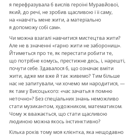
я перефразувала б вислів героїні Муравйової,
який, до речі, не зробив щасливою і її саму,
на «навчіть мене жити, а матеріально
я допоможу собі сам».
Чи можна взагалі навчитися мистецтва жити?
Але не в значенні «гарно жити не заборониш».
Йтиметься про те, як перестати робити те,
що потрібне комусь, престижне десь, і, нарешті,
почути себе. Здавалося б, що означає вміти
жити, адже ми вже й так живемо? Тим більше
нас не запитували, чи хочемо ми народитися, —
як там у Висоцького: «час зачатья я помню
неточно»? Без спеціальних знань неможливо
стати музикантом, художником, математиком.
Чому ж вважається, що стати щасливою
людиною можна якось інстинктивно?
Кілька років тому моя клієнтка, яка нещодавно