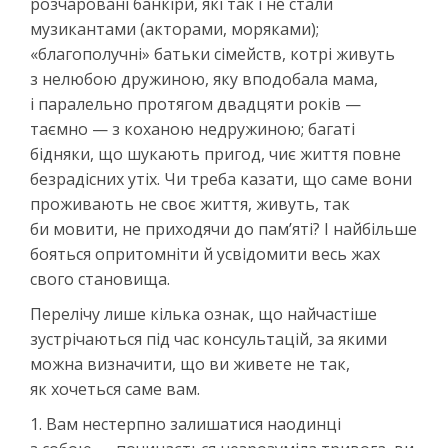
розчаровані банкіри, які так і не стали
музикантами (акторами, моряками);
«благополучні» батьки сімейств, котрі живуть
з нелюбою дружиною, яку вподобала мама,
і паралельно протягом двадцяти років —
таємно — з коханою недружиною; багаті
бідняки, що шукають пригод, чиє життя повне
безрадісних утіх. Чи треба казати, що саме вони
проживають не своє життя, живуть, так
би мовити, не приходячи до пам’яті? І найбільше
бояться опритомніти й усвідомити весь жах
свого становища.
Перелічу лише кілька ознак, що найчастіше
зустрічаються під час консультацій, за якими
можна визначити, що ви живете не так,
як хочеться саме вам.
1. Вам нестерпно залишатися наодинці