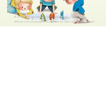
© 2010-2026 При використаннi матерiалiв з порталу
ditvora.com.ua активне посилання на сайт обов'язкове. .