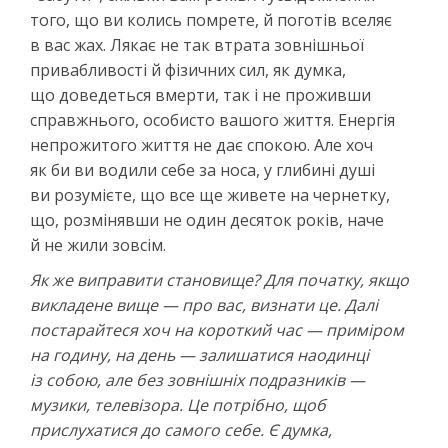
того, що ви колись помрете, й поготів вселяє
в вас жах. Лякає не так втрата зовнішньої
привабливості й фізичних сил, як думка,
що доведеться вмерти, так і не проживши
справжнього, особисто вашого життя. Енергія
непрожитого життя не дає спокою. Але хоч
як би ви водили себе за носа, у глибині душі
ви розумієте, що все ще живете на чернетку,
що, розмінявши не один десяток років, наче
й не жили зовсім.
Як же виправити становище? Для початку, якщо
викладене вище — про вас, визнати це. Далі
постарайтеся хоч на короткий час — приміром
на годину, на день — залишатися наодинці
із собою, але без зовнішніх подразників —
музики, телевізора. Це потрібно, щоб
прислухатися до самого себе. Є думка,