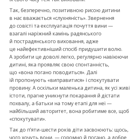
Так, безперечно, позитивною рисою дитини
в нас вважається «слухняність». Звернення
до совісті та експлуатація почуття вини —
взагалі наріжний камінь радянського
й пострадянського виховання, адже
це найефективніший спосіб придушити волю.
А зробити це доволі легко, регулярно навіюючи
дитині, яка проявляє свою спонтанність,
що «вона погано поводиться». Далі
їй пропонують «виправитися» і спокутувати
провину. А оскільки маленька дитина, як усі живі
істоти, прагне уникнути покарання й дістати
похвалу, а батьки на тому етапі для неї —
найбільший авторитет, вона робитиме все, щоб
«спокутувати».
Так до п’яти-шести років діти засвоюють: щось,
чого хочуть вони, — соромно й погано, а добре