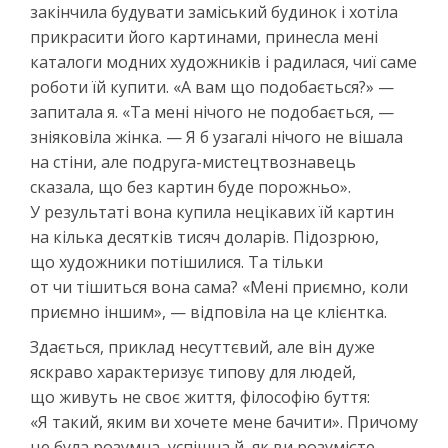
закінчила будувати заміський будинок і хотіла
прикрасити його картинами, принесла мені
каталоги модних художників і радилася, чиї саме
роботи їй купити. «А вам що подобається?» —
запитала я. «Та мені нічого не подобається, —
зніяковіла жінка. — Я б узагалі нічого не вішала
на стіни, але подруга-мистецтвознавець
сказала, що без картин буде порожньо».
У результаті вона купила нецікавих їй картин
на кілька десятків тисяч доларів. Підозрюю,
що художники потішилися. Та тільки
от чи тішиться вона сама? «Мені приємно, коли
приємно іншим», — відповіла на це клієнтка.
Здається, приклад несуттєвий, але він дуже
яскраво характеризує типову для людей,
що живуть не своє життя, філософію буття:
«Я такий, яким ви хочете мене бачити». Причому
це була розумна, успішна й, як ви розумієте,