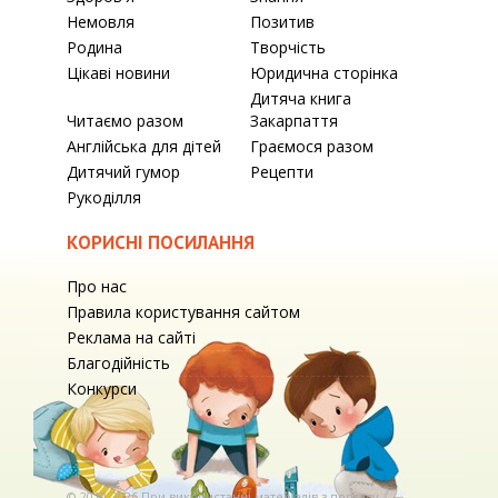
Немовля
Позитив
Родина
Творчість
Цікаві новини
Юридична сторінка
Дитяча книга
Читаємо разом
Закарпаття
Англійська для дітей
Граємося разом
Дитячий гумор
Рецепти
Рукоділля
КОРИСНІ ПОСИЛАННЯ
Про нас
Правила користування сайтом
Реклама на сайті
Благодійність
Конкурси
© 2010-2026 При використаннi матерiалiв з порталу