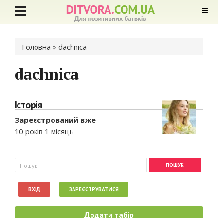
Ви є тут
Головна
» dachnica
dachnica
Історія
Зареєстрований вже
10 років 1 місяць
Пошукова форма
Пошук
ВХІД
ЗАРЕЄСТРУВАТИСЯ
Додати табір