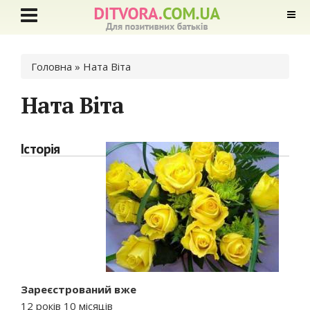
Ви є тут
Головна
» Ната Віта
Ната Віта
Історія
Зареєстрований вже
12 років 10 місяців