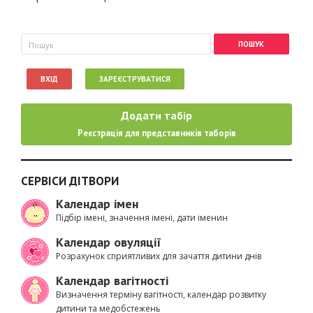
Пошукова форма
Пошук
ВХІД
ЗАРЕЄСТРУВАТИСЯ
Додати табір
Реєстрація для представників таборів
СЕРВІСИ ДІТВОРИ
Календар імен
Підбір імені, значення імені, дати іменин
Календар овуляції
Розрахунок сприятливих для зачаття дитини днів
Календар вагітності
Визначення терміну вагітності, календар розвитку
дитини та медобстежень