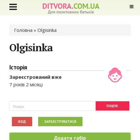
Ви є тут
Головна
» Olgisinka
Olgisinka
Історія
Зареєстрований вже
7 років 2 місяці
Пошукова форма
Пошук
ВХІД
ЗАРЕЄСТРУВАТИСЯ
Додати табір