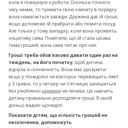
коли я повернуся з роботи. Оскільки точного
часу немає, то тримати свою кімнату в порядку
вона намагається завжди. Дружина дає їй гроші,
якщо допоможе їй прибрати або помити посуд.
Але тільки у тому випадку, коли вона проявить
ініціативу сама. Помітили, що їй стала цікава
тема грошей, вона сама питає про них.
Гроші треба обов'язково давати один раз на
тиждень, на його початку.
Щоб дитина
відчула їх скінченність. Вона має зрозуміти:
якщо у понеділок чи вівторок перевищить ліміт
у 3 гривні, то у четвер чи п'ятницю залишиться
без улюбленої
цукерки
чи печива. Це навчить
дитину правильно розподіляти гроші. Я своїй
доньці видаю щонеділі.
Показати дітям, що кількість грошей не
нескінченна, допоможуть