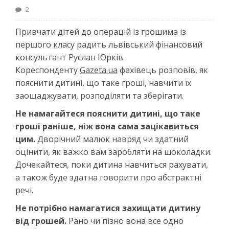
2
Привчати дітей до операцій із грошима із
першого класу радить львівський фінансовий
консультант Руслан Юрків.
Кореспонденту
Gazeta.ua
фахівець розповів, як
пояснити дитині, що таке гроші, навчити їх
заощаджувати, розподіляти та зберігати.
Не намагайтеся пояснити дитині, що таке
гроші раніше, ніж вона сама зацікавиться
цим.
Дворічний малюк навряд чи здатний
оцінити, як важко вам заробляти на шоколадки.
Дочекайтеся, поки дитина навчиться рахувати,
а також буде здатна говорити про абстрактні
речі.
Не потрібно намагатися захищати дитину
від грошей.
Рано чи пізно вона все одно