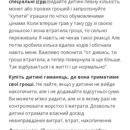
спеціальні
ігри
.
Видайте дитині певну кількість
монет або ігрових грошей і запропонуйте
"купити" іграшки по чітко обумовленими
цінами. Коли вперше грав у таку
гру
зі своєю
донькою і вона втратила гроші, то сильно
переживала. Я навіть не чекав такої реакції. Але
потім зробила кілька вдалих ходів і обігнала
навіть мене. Важливо пояснити: "от дивись, ти
гроші втратила, а тепер повернула їх ще більше.
Так відбувається і в житті і це нормально".
Купіть дитині гаманець, де вона триматиме
свої гроші.
Не лайте, якщо у дитини не вийде
накопичити, але і не додавайте відсутньої суми.
Ви можете м'яко радити, але ні в якому разі не
контролювати жорстко її витрати. Дозвольте
дитині отримати власний досвід
невиправданих витрат, втрат, накопичення.