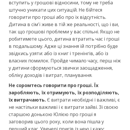
вступить у грошові відносини, тому не треба
штучно уникати цих ситуацій. Не бійтеся
говорити про гроші або про їх відсутність.
Дитина в сім'ї живе в тій же реальності, що і ви,
так що грошові проблеми у вас спільні. Якщо не
робитимете цього, дитина втратить час і гроші
в подальшому. Адже ці знання їй потрібно буде
звідкись узяти: або із книг і тренінгів, або із
власних помилок. Пройде чимало часу, перш ніж
у дитини сформуються звички заощадження,
обліку доходів і витрат, планування.
Не соромтесь говорити про гроші. Їх
заробляють, їх отримують, їх розподіляють,
їх витрачають.
Є витрати необхідні і важливі, є
не настільки важливі і є витрати зайві. Зі своєю
старшою донькою Юлією про гроші я
заговорив цього року, коли вона пішла у
перший клас. Увечері присів із нею і кажу: