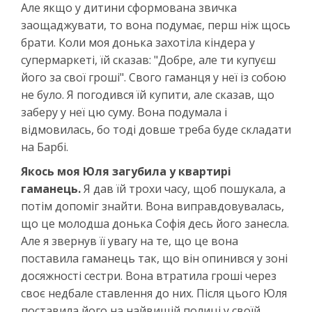
Але якщо у дитини сформована звичка
заощаджувати, то вона подумає, перш ніж щось
брати. Коли моя донька захотіла кіндера у
супермаркеті, їй сказав: "Добре, але ти купуєш
його за свої гроші". Свого гаманця у неї із собою
не було. Я погодився їй купити, але сказав, що
заберу у неї цю суму. Вона подумала і
відмовилась, бо тоді довше треба буде складати
на Барбі.
Якось моя Юля загубила у квартирі
гаманець.
Я дав їй трохи часу, щоб пошукала, а
потім допоміг знайти. Вона виправдовувалась,
що це молодша донька Софія десь його занесла.
Але я звернув її увагу на те, що це вона
поставила гаманець так, що він опинився у зоні
досяжності сестри. Вона втратила гроші через
своє недбале ставлення до них. Після цього Юля
поставила його на найвищій полиці у своїй