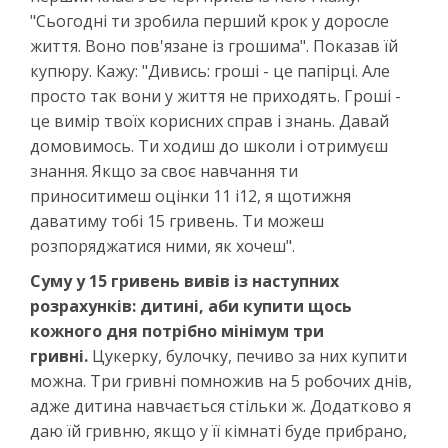
"Сьогодні ти зробила перший крок у доросле
життя. Воно пов'язане із грошима". Показав їй
купюру. Кажу: "Дивись: гроші - це папірці. Але
просто так вони у життя не приходять. Гроші -
це вимір твоїх корисних справ і знань. Давай
домовимось. Ти ходиш до школи і отримуєш
знання. Якщо за своє навчання ти
приноситимеш оцінки 11 і12, я щотижня
даватиму тобі 15 гривень. Ти можеш
розпоряджатися ними, як хочеш".
Суму у 15 гривень вивів із наступних
розрахунків: дитині, аби купити щось
кожного дня потрібно мінімум три
гривні.
Цукерку, булочку, печиво за них купити
можна. Три гривні помножив на 5 робочих днів,
адже дитина навчається стільки ж. Додатково я
даю їй гривню, якщо у її кімнаті буде прибрано,