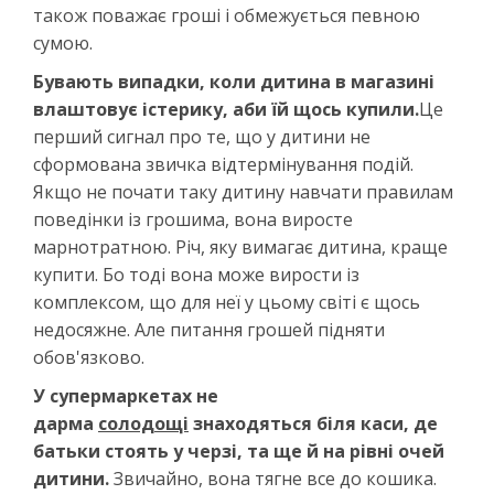
також поважає гроші і обмежується певною
сумою.
Бувають випадки, коли дитина в магазині
влаштовує істерику, аби їй щось купили.
Це
перший сигнал про те, що у дитини не
сформована звичка відтермінування подій.
Якщо не почати таку дитину навчати правилам
поведінки із грошима, вона виросте
марнотратною. Річ, яку вимагає дитина, краще
купити. Бо тоді вона може вирости із
комплексом, що для неї у цьому світі є щось
недосяжне. Але питання грошей підняти
обов'язково.
У супермаркетах не
дарма
солодощі
знаходяться біля каси, де
батьки стоять у черзі, та ще й на рівні очей
дитини.
Звичайно, вона тягне все до кошика.