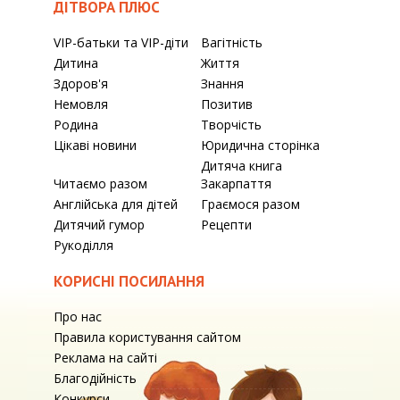
ДІТВОРА ПЛЮС
VIP-батьки та VIP-діти
Вагітність
Дитина
Життя
Здоров'я
Знання
Немовля
Позитив
Родина
Творчість
Цікаві новини
Юридична сторінка
Дитяча книга
Читаємо разом
Закарпаття
Англійська для дітей
Граємося разом
Дитячий гумор
Рецепти
Рукоділля
КОРИСНІ ПОСИЛАННЯ
Про нас
Правила користування сайтом
Реклама на сайті
Благодійність
Конкурси