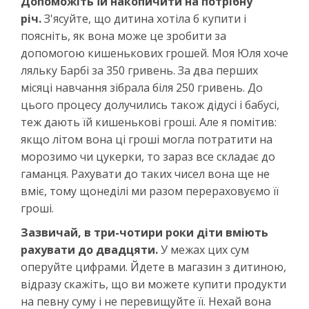
Допоможіть їй накопичити на потрібну
річ.
З'ясуйте, що дитина хотіла б купити і
поясніть, як вона може це зробити за
допомогою кишенькових грошей. Моя Юля хоче
ляльку Барбі за 350 гривень. За два перших
місяці навчання зібрала біля 250 гривень. До
цього процесу долучились також дідусі і бабусі,
теж дають їй кишенькові гроші. Але я помітив:
якщо літом вона ці гроші могла потратити на
морозимо чи цукерки, то зараз все складає до
гаманця. Рахувати до таких чисел вона ще не
вміє, тому щонеділі ми разом перераховуємо її
гроші.
Зазвичай, в три-чотири роки діти вміють
рахувати до двадцяти.
У межах цих сум
оперуйте цифрами. Йдете в магазин з дитиною,
відразу скажіть, що ви можете купити продукти
на певну суму і не перевищуйте її. Нехай вона