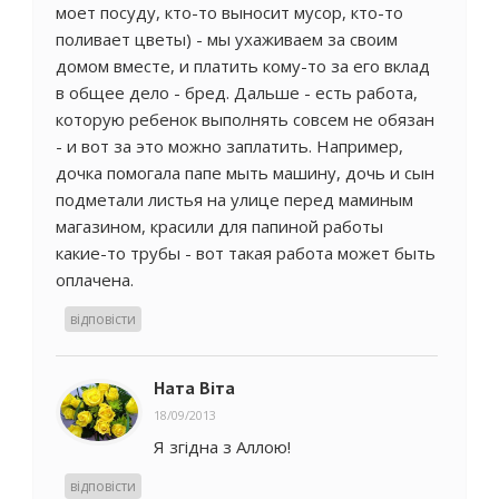
моет посуду, кто-то выносит мусор, кто-то
поливает цветы) - мы ухаживаем за своим
домом вместе, и платить кому-то за его вклад
в общее дело - бред. Дальше - есть работа,
которую ребенок выполнять совсем не обязан
- и вот за это можно заплатить. Например,
дочка помогала папе мыть машину, дочь и сын
подметали листья на улице перед маминым
магазином, красили для папиной работы
какие-то трубы - вот такая работа может быть
оплачена.
відповісти
Ната Віта
18/09/2013
Я згідна з Аллою!
відповісти