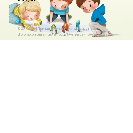
© 2010-2026 При використаннi матерiалiв з порталу
ditvora.com.ua активне посилання на сайт обов'язкове. .