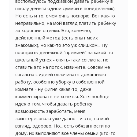
воспользуюсь подсказкой давать ребенку в
школу деньги одной суммой в понедельник).
Но есть и то, с чем очнь поспорю. Вот как-то
неправильно, на мой взгляд платить ребенку
за хорошие оценки. Это, конечно,
действенный метод (есть опыт моих
знакомых), но как-то это уж слишком... Ну
поощрить денежной "премией" за какой-то
школьный успех - опять-таки согласна, но
ставить это на поток, извините. Совсем не
согласна с идеей оплачивать домашнюю
работу, особенно уборку в собственной
комнате - ну фигня какая-то, даже
комментировать не хочется. Хотя вообще
идея о том, чтобы давать ребенку
возможность заработать, меня
заинтересовала уже давно - и это, на мой
взгляд, здорово. Но... есть обязанности по
дому, их выполняют все члены семьи (кто-то